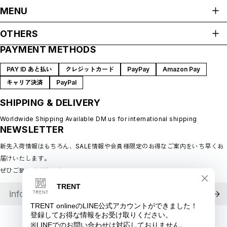
ALL ITEMS
MENU
HOME
OTHERS
ABOUT
PAYMENT METHODS
プライバシーポリシー
SHOP GUIDE
特定商取引法に基づく表記
BLOG
PAY ID あと払い
クレジットカード
PayPay
Amazon Pay
会員規約
MEMBERSHIP
キャリア決済
PayPal
MYPAGE
SHIPPING & DELIVERY
LOGIN
CONTACT
Worldwide Shipping Available DM us for international shipping
NEWSLETTER
新先入荷情報はもちろん、SALE情報や会員様限定のお得なご案内をいち早くお
届けいたします。
ぜひご登録ください♪
©︎ TRENT online