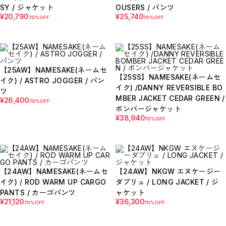
E
SY / ジャケット
OUSERS / パンツ
F
¥20,790
¥25,740
70%OFF
70%OFF
I
M
N
P
R
S
T
【25AW】NAMESAKE(ネームセ
W
【25SS】NAMESAKE(ネームセ
イク) / ASTRO JOGGER / パン
Y
イク) /DANNY REVERSIBLE BO
【LADIES】ITEM LIST
ツ
MBER JACKET CEDAR GREEN /
¥26,400
70%OFF
OUTER / コート,ブルゾン,ジャケット
ボンバージャケット
TOPS / カットソー,ブラウス,ニット
¥38,940
BOTTOMS / パンツ,スカート
70%OFF
DRESSES / ワンピース
BAG / バッグ
SHOES / スニーカー,ブーツ,サンダル
SOX,TIGHTS / ソックス,タイツ
HAT,CAP/ハット,キャップ
ACCESORY / ピアス,リング,ネックレス
【24AW】NAMESAKE(ネームセ
【24AW】NKGW エヌケージー
BELT / ベルト
LINGERIE / ブラ,ショーツ
イク) / ROD WARM UP CARGO
ダブリュ / LONG JACKET / ジ
GOODS / スカーフ,フレグランス , 他...
PANTS / カーゴパンツ
ャケット
HOME / 照明
¥21,120
¥36,300
70%OFF
70%OFF
【MEN'S】ITEM LIST
OUTER / コート,ブルゾン,ジャケット
TOPS / トップス