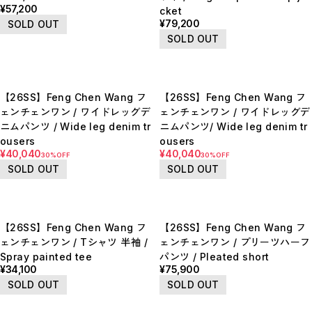
¥57,200
BOTTOMS / ボトムス
cket
SHOES / スニーカー,ブーツ,サンダル
¥79,200
SOLD OUT
HAT,CAP / ハット,キャップ
SOLD OUT
ACCESSORY / リング,ブレスレット
GOODS / ウォレット,バッグ,ベルト,ソックス
HOME / 照明
RESTOCK / 再入荷
お問い合わせ商品(フォームにてご連絡ください）
【26SS】Feng Chen Wang フ
【26SS】Feng Chen Wang フ
PRE-ORDER / 先行予約
ェンチェンワン / ワイドレッグデ
ェンチェンワン / ワイドレッグデ
private
ニムパンツ / Wide leg denim tr
ニムパンツ/ Wide leg denim tr
CLOSE
ousers
ousers
¥40,040
¥40,040
30%OFF
30%OFF
SOLD OUT
SOLD OUT
【26SS】Feng Chen Wang フ
【26SS】Feng Chen Wang フ
ェンチェンワン / Tシャツ 半袖 /
ェンチェンワン / プリーツハーフ
Spray painted tee
パンツ / Pleated short
¥34,100
¥75,900
SOLD OUT
SOLD OUT