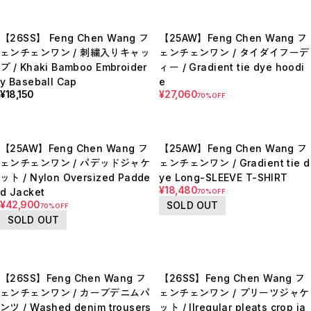
E
F
I
【26SS】 Feng Chen Wang フ
【25AW】Feng Chen Wang フ
M
N
ェンチェンワン / 刺繍入りキャッ
ェンチェンワン / タイダイフーデ
P
プ / Khaki Bamboo Embroider
ィー / Gradient tie dye hoodi
R
y Baseball Cap
e
S
T
¥18,150
¥27,060
70%OFF
W
Y
【LADIES】ITEM LIST
OUTER / コート,ブルゾン,ジャケット
【25AW】Feng Chen Wang フ
【25AW】Feng Chen Wang フ
TOPS / カットソー,ブラウス,ニット
ェンチェンワン / パデッドジャケ
ェンチェンワン / Gradient tie d
BOTTOMS / パンツ,スカート
DRESSES / ワンピース
ット / Nylon Oversized Padde
ye Long-SLEEVE T-SHIRT
BAG / バッグ
¥18,480
d Jacket
70%OFF
SHOES / スニーカー,ブーツ,サンダル
¥42,900
SOLD OUT
SOX,TIGHTS / ソックス,タイツ
70%OFF
HAT,CAP/ハット,キャップ
SOLD OUT
ACCESORY / ピアス,リング,ネックレス
BELT / ベルト
LINGERIE / ブラ,ショーツ
GOODS / スカーフ,フレグランス , 他...
HOME / 照明
【26SS】Feng Chen Wang フ
【26SS】Feng Chen Wang フ
【MEN'S】ITEM LIST
ェンチェンワン / カーブデニムパ
ェンチェンワン / プリーツジャケ
OUTER / コート,ブルゾン,ジャケット
ンツ / Washed denim trousers
ット / Ilregular pleats crop ja
TOPS / トップス