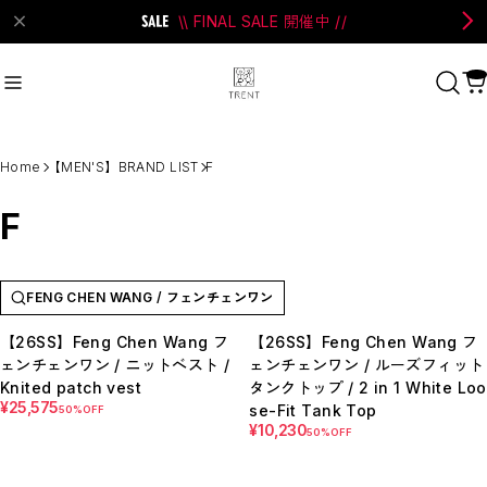
\\ FINAL SALE 開催中 //
on Bell
#Perks And Mini
#PRANK PROJECT
Home
【MEN'S】BRAND LIST
F
Recommend
おすすめキーワード
F
#SALE
#SAN SAN GEAR
#POOLDE
#Andersson Bell
#Perks And Mini
FENG CHEN WANG / フェンチェンワン
#PRANK PROJECT
【26SS】Feng Chen Wang フ
【26SS】Feng Chen Wang フ
ェンチェンワン / ニットベスト /
ェンチェンワン / ルーズフィット
Category
商品カテゴリ
Knited patch vest
タンクトップ / 2 in 1 White Loo
¥25,575
SALE / セール
se-Fit Tank Top
50%OFF
¥10,230
50%OFF
LADIES
MENS
New Arrival