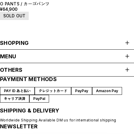
O PANTS / カーゴパンツ
¥64,900
SOLD OUT
SHOPPING
ALL ITEMS
MENU
HOME
OTHERS
ABOUT
PAYMENT METHODS
プライバシーポリシー
SHOP GUIDE
特定商取引法に基づく表記
BLOG
PAY ID あと払い
クレジットカード
PayPay
Amazon Pay
会員規約
MEMBERSHIP
キャリア決済
PayPal
MYPAGE
SHIPPING & DELIVERY
LOGIN
CONTACT
Worldwide Shipping Available DM us for international shipping
NEWSLETTER