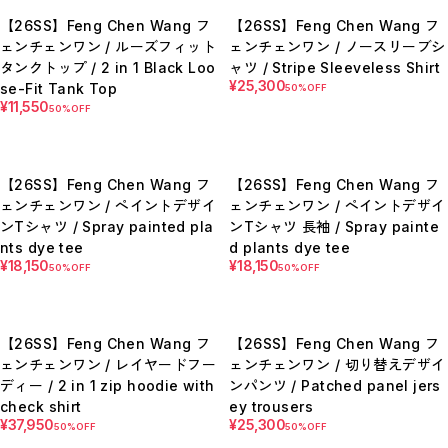
【LADIES】BRAND LIST
【26SS】Feng Chen Wang フ
【26SS】Feng Chen Wang フ
A
ェンチェンワン / ルーズフィット
ェンチェンワン / ノースリーブシ
B
C
タンクトップ / 2 in 1 Black Loo
ャツ / Stripe Sleeveless Shirt
D
¥25,300
se-Fit Tank Top
50%OFF
E
¥11,550
F
50%OFF
G
H
I
J
【26SS】Feng Chen Wang フ
【26SS】Feng Chen Wang フ
K
L
ェンチェンワン / ペイントデザイ
ェンチェンワン / ペイントデザイ
M
ンTシャツ / Spray painted pla
ンTシャツ 長袖 / Spray painte
N
nts dye tee
d plants dye tee
O
P
¥18,150
¥18,150
50%OFF
50%OFF
R
S
T
U
W
【26SS】Feng Chen Wang フ
【26SS】Feng Chen Wang フ
Y
ェンチェンワン / レイヤードフー
ェンチェンワン / 切り替えデザイ
【MEN'S】BRAND LIST
ディー / 2 in 1 zip hoodie with
ンパンツ / Patched panel jers
A
check shirt
ey trousers
B
¥37,950
¥25,300
C
50%OFF
50%OFF
D