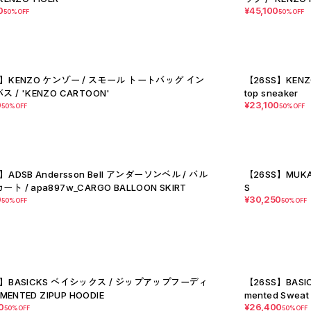
0
¥45,100
50%OFF
50%OFF
S】KENZO ケンゾー / スモール トートバッグ イン
【26SS】KEN
 / 'KENZO CARTOON'
top sneaker
0
¥23,100
50%OFF
50%OFF
】ADSB Andersson Bell アンダーソンベル / バル
【26SS】MUKAS
ト / apa897w_CARGO BALLOON SKIRT
S
0
¥30,250
50%OFF
50%OFF
S】BASICKS ベイシックス / ジップアップフーディ
【26SS】BASI
GMENTED ZIPUP HOODIE
mented Sweat
0
¥26,400
50%OFF
50%OFF