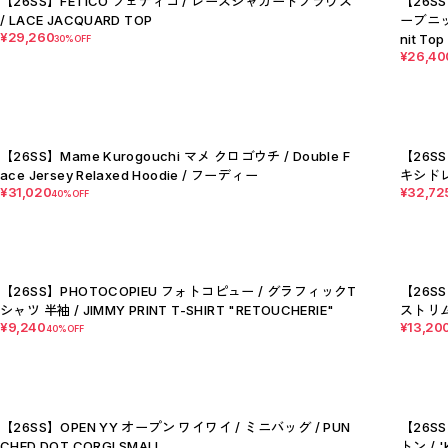
【26SS】FETICO フェティコ / レースジャガードブラウス
【26SS
C
/ LACE JACQUARD TOP
ーブニット
D
¥29,260
nit Top
E
30%OFF
F
¥26,40
G
H
I
J
K
L
M
【26SS】Mame Kurogouchi マメ クロゴウチ / Double F
【26S
N
ace Jersey Relaxed Hoodie / フーディー
キシドレス 
O
¥31,020
¥32,72
40%OFF
P
R
S
T
U
W
Y
【26SS】PHOTOCOPIEU フォトコピュー / グラフィックT
【26S
【MEN'S】BRAND LIST
シャツ 半袖 / JIMMY PRINT T-SHIRT "RETOUCHERIE"
ストリム2
A
¥9,240
¥13,20
40%OFF
B
C
D
E
F
I
M
【26SS】OPEN YY オープン ワイワイ / ミニバッグ / PUN
【26S
N
CHED DOT CORGI SMALL
トン / '