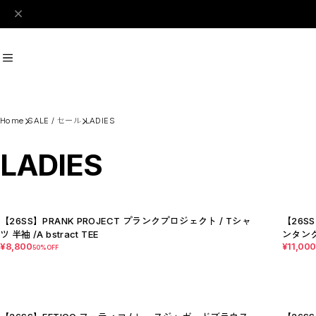
#Perks And Mini
#PRANK PROJECT
Home
SALE / セール
LADIES
LADIES
Recommend
おすすめキーワード
#SALE
#SAN SAN GEAR
#POOLDE
#Andersson Bell
#Perks And M
Category
商品カテゴリ
【26SS】PRANK PROJECT プランクプロジェクト / Tシャ
【26S
ツ 半袖 /A bstract TEE
ンタンクチ
SALE / セール
¥8,800
¥11,00
50%OFF
LADIES
MENS
New Arrival
【LADIES】BRAND LIST
A
B