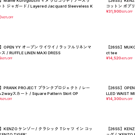
】Mame Kurogouchi マメ クロゴウチ / ノースリ
【26SS】KEN
 ジャガード / Layered Jacquard Sleeveless K
コットン ポプリン/
¥31,900
50%OFF
0
40%OFF
S】OPEN YY オープン ワイワイ / ラッフルリネンマ
【26SS】MUKC
/ RUFFLE LINEN MAXI DRESS
ct tee
5
¥14,520
50%OFF
40%OFF
S】PRANK PROJECT プランクプロジェクト / レー
【26SS】OPEN
wayスカート / Square Pattern Skirt OP
LLED WAIST MI
0
¥14,300
50%OFF
50%OFF
S】KENZO ケンゾー / クラシック Tシャツ イン コッ
【26SS】KEN
KENZO TIGER'
ッグ / 'KENZO 