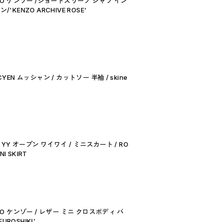
ZO ケンゾー /ショートスリーブ シャツ イン
'KENZO ARCHIVE ROSE'
YEN ムッシャン / カットソー 半袖 / skine
 YY オープン ワイワイ / ミニスカート / RO
NI SKIRT
ZO ケンゾー / レザー ミニ クロスボディ バ
FUROSHIKI'