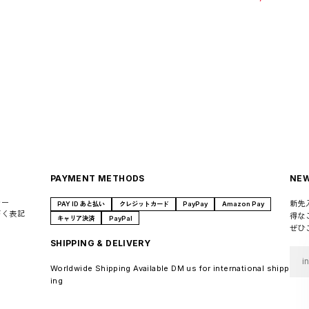
PAYMENT METHODS
NEW
シー
新先
PAY ID あと払い
クレジットカード
PayPay
Amazon Pay
づく表記
得な
キャリア決済
PayPal
ぜひ
SHIPPING & DELIVERY
Worldwide Shipping Available DM us for international shipp
ing