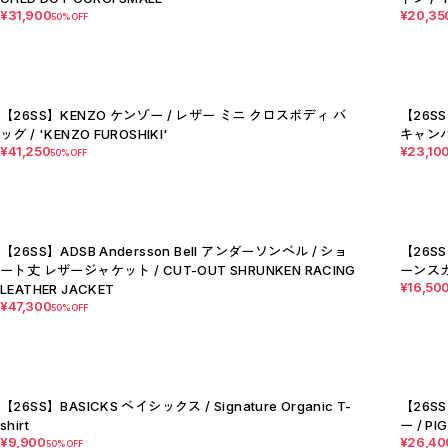
P
¥31,900
¥20,35
R
50%OFF
S
T
W
Y
【LADIES】ITEM LIST
OUTER / コート,ブルゾン,ジャケット
【26SS】KENZO ケンゾー / レザー ミニ クロスボディ バ
【26S
TOPS / カットソー,ブラウス,ニット
ッグ / 'KENZO FUROSHIKI'
キャンバス
BOTTOMS / パンツ,スカート
¥41,250
¥23,10
DRESSES / ワンピース
50%OFF
BAG / バッグ
SHOES / スニーカー,ブーツ,サンダル
SOX,TIGHTS / ソックス,タイツ
HAT,CAP/ハット,キャップ
ACCESORY / ピアス,リング,ネックレス
BELT / ベルト
【26SS】ADSB Andersson Bell アンダーソンベル / ショ
【26SS
LINGERIE / ブラ,ショーツ
ート丈 レザージャケット / CUT-OUT SHRUNKEN RACING
ーンスカー
GOODS / スカーフ,フレグランス , 他...
HOME / 照明
¥16,50
LEATHER JACKET
【MEN'S】ITEM LIST
¥47,300
50%OFF
OUTER / コート,ブルゾン,ジャケット
TOPS / トップス
BOTTOMS / ボトムス
SHOES / スニーカー,ブーツ,サンダル
HAT,CAP / ハット,キャップ
ACCESSORY / リング,ブレスレット
【26SS】BASICKS ベイシックス / Signature Organic T-
【26S
GOODS / ウォレット,バッグ,ベルト,ソックス
HOME / 照明
shirt
ー / PI
RESTOCK / 再入荷
¥9,900
¥26,40
50%OFF