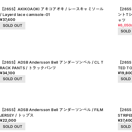
P
R
【26SS】AKIKOAOKI アキコアオキ / レースキャミソール
【26SS
S
T
/ Layerd lace camisole-01
ントTシャ
W
¥37,400
ャツ
Y
¥6,050
SOLD OUT
【LADIES】ITEM LIST
SOLD
OUTER / コート,ブルゾン,ジャケット
TOPS / カットソー,ブラウス,ニット
BOTTOMS / パンツ,スカート
DRESSES / ワンピース
BAG / バッグ
SHOES / スニーカー,ブーツ,サンダル
SOX,TIGHTS / ソックス,タイツ
【26SS】ADSB Andersson Bell アンダーソンベル / CL T
【26SS
HAT,CAP/ハット,キャップ
ACCESORY / ピアス,リング,ネックレス
RACK PANTS / トラックパンツ
TED T
BELT / ベルト
¥34,100
¥19,80
LINGERIE / ブラ,ショーツ
SOLD OUT
SOLD
GOODS / スカーフ,フレグランス , 他...
HOME / 照明
【MEN'S】ITEM LIST
OUTER / コート,ブルゾン,ジャケット
TOPS / トップス
BOTTOMS / ボトムス
SHOES / スニーカー,ブーツ,サンダル
【26SS】ADSB Andersson Bell アンダーソンベル / FILM
【26SS
HAT,CAP / ハット,キャップ
JERSEY / トップス
STRIP
ACCESSORY / リング,ブレスレット
¥22,000
¥37,40
GOODS / ウォレット,バッグ,ベルト,ソックス
HOME / 照明
SOLD OUT
SOLD
RESTOCK / 再入荷