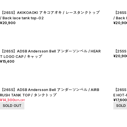
C
D
E
【26SS】AKIKOAOKI アキコアオキ / レースタンクトップ
【26S
F
/ Back lace tank top-02
/ Back 
G
¥20,900
¥20,90
H
I
J
K
L
M
N
【26SS】ADSB Andersson Bell アンダーソンベル / HEAR
【25SS
O
¥20,90
P
T LOGO CAP / キャップ
R
¥15,400
S
T
U
W
Y
【MEN'S】BRAND LIST
【26SS】ADSB Andersson Bell アンダーソンベル / AIRB
【26SS
A
RUSH TANK TOP / タンクトップ
E HOT-
B
C
¥14,300
¥17,60
50%OFF
D
SOLD OUT
SOLD
E
F
I
M
N