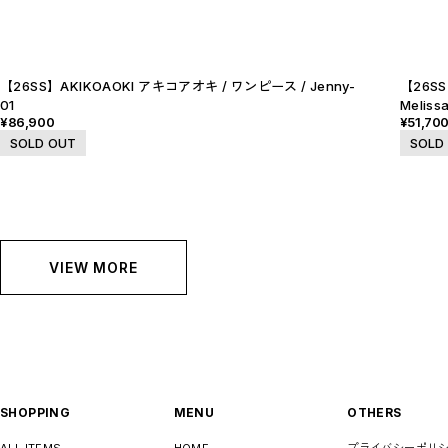
お問い合わせ商品(フォームにてご連絡ください）
PRE-ORDER / 先行予約
private
CLOSE
【26SS】AKIKOAOKI アキコアオキ / ワンピース / Jenny-
【26S
01
Meliss
¥86,900
¥51,70
SOLD OUT
SOLD
VIEW MORE
SHOPPING
MENU
OTHERS