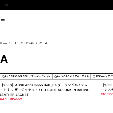
#Perks And Mini
#PRANK PROJECT
Home
【LADIES】BRAND LIST
A
A
Recommend
おすすめキーワード
#SALE
#SAN SAN GEAR
#POOLDE
#Andersson Bell
#Perks And M
Category
ANDERSSON BELL / アンダーソンベル
AKIKOAOKI / アキコアオキ
AVAVAV / 
商品カテゴリ
SALE / セール
【26SS】ADSB Andersson Bell アンダーソンベル / ショ
【26SS
ート丈 レザージャケット / CUT-OUT SHRUNKEN RACING
ーンスカー
LADIES
¥16,50
LEATHER JACKET
MENS
New Arrival
¥47,300
50%OFF
【LADIES】BRAND LIST
A
B