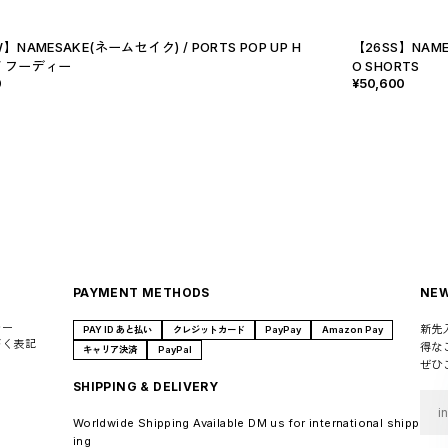
】NAMESAKE(ネームセイク) / PORTS POP UP H
【26SS】NAME
 / フーディー
O SHORTS
0
¥50,600
PAYMENT METHODS
NEW
シー
新先
PAY ID あと払い
クレジットカード
PayPay
Amazon Pay
づく表記
得な
キャリア決済
PayPal
ぜひ
SHIPPING & DELIVERY
Worldwide Shipping Available DM us for international shipp
ing