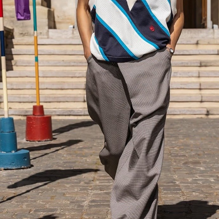
C
D
E
F
G
H
I
J
K
L
M
N
O
P
R
S
T
U
W
Y
【MEN'S】BRAND LIST
A
B
C
D
E
F
I
M
N