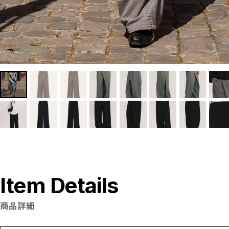
P
R
S
T
W
Y
【LADIES】ITEM LIST
OUTER / コート,ブルゾン,ジャケット
TOPS / カットソー,ブラウス,ニット
BOTTOMS / パンツ,スカート
DRESSES / ワンピース
BAG / バッグ
SHOES / スニーカー,ブーツ,サンダル
SOX,TIGHTS / ソックス,タイツ
HAT,CAP/ハット,キャップ
ACCESORY / ピアス,リング,ネックレス
BELT / ベルト
LINGERIE / ブラ,ショーツ
GOODS / スカーフ,フレグランス , 他...
HOME / 照明
【MEN'S】ITEM LIST
OUTER / コート,ブルゾン,ジャケット
TOPS / トップス
Item Details
BOTTOMS / ボトムス
SHOES / スニーカー,ブーツ,サンダル
HAT,CAP / ハット,キャップ
ACCESSORY / リング,ブレスレット
商品詳細
GOODS / ウォレット,バッグ,ベルト,ソックス
HOME / 照明
RESTOCK / 再入荷