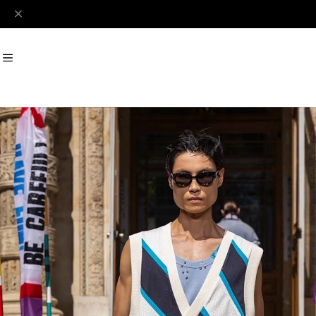
#Perks And Mini
#PRANK PROJECT
Recommend
おすすめキーワード
#SALE
#SAN SAN GEAR
#POOLDE
#Andersson Bell
#Perks And M
Category
商品カテゴリ
SALE / セール
LADIES
MENS
New Arrival
【LADIES】BRAND LIST
A
B