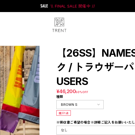
\\ FINAL SALE 開催中 //
【26SS】NAME
ク / トラウザーパン
USERS
ini
#PRANK PROJECT
¥46,200
50%OFF
種類
残り1点
※領収書ご希望の場合※詳細ご記入をお願いいた