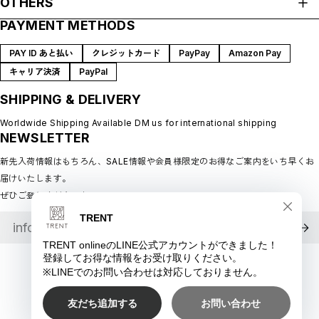
OTHERS
ABOUT
PAYMENT METHODS
プライバシーポリシー
SHOP GUIDE
特定商取引法に基づく表記
BLOG
PAY ID あと払い
クレジットカード
PayPay
Amazon Pay
会員規約
MEMBERSHIP
キャリア決済
PayPal
MYPAGE
SHIPPING & DELIVERY
LOGIN
CONTACT
Worldwide Shipping Available DM us for international shipping
NEWSLETTER
新先入荷情報はもちろん、SALE情報や会員様限定のお得なご案内をいち早くお
届けいたします。
ぜひご登録ください♪
©︎ TRENT online