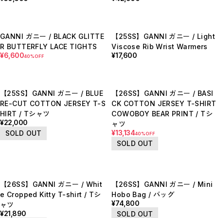
BOTTOMS / ボトムス
SHOES / スニーカー,ブーツ,サンダル
HAT,CAP / ハット,キャップ
ACCESSORY / リング,ブレスレット
GANNI ガニー / BLACK GLITTE
【25SS】GANNI ガニー / Light
GOODS / ウォレット,バッグ,ベルト,ソックス
HOME / 照明
R BUTTERFLY LACE TIGHTS
Viscose Rib Wrist Warmers
RESTOCK / 再入荷
¥6,600
¥17,600
40%OFF
お問い合わせ商品(フォームにてご連絡ください）
PRE-ORDER / 先行予約
private
CLOSE
【25SS】GANNI ガニー / BLUE
【26SS】GANNI ガニー / BASI
RE-CUT COTTON JERSEY T-S
CK COTTON JERSEY T-SHIRT
HIRT / Tシャツ
COWOBOY BEAR PRINT / Tシ
¥22,000
ャツ
¥13,134
SOLD OUT
40%OFF
SOLD OUT
【26SS】GANNI ガニー / Whit
【26SS】GANNI ガニー / Mini
e Cropped Kitty T-shirt / Tシ
Hobo Bag / バッグ
¥74,800
ャツ
¥21,890
SOLD OUT