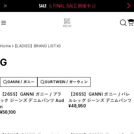
\\ FINAL SALE 開催中 //
on Bell
#Perks And Mini
#PRANK PROJECT
Home
【LADIES】BRAND LIST
G
Recommend
おすすめキーワード
G
#SALE
#SAN SAN GEAR
#POOLDE
#Andersson Bell
#Perks And Mini
GANNI / ガニー
GURTWEIN / ガーウィン
#PRANK PROJECT
【26SS】GANNI ガニー / ブラ
【26SS】GANNI ガニー / バレ
ック ジーンズ デニムパンツ Aud
ルレッグ ジーンズ デニムパンツ
Category
商品カテゴリ
¥48,950
ri
¥56,100
SALE / セール
LADIES
MENS
New Arrival