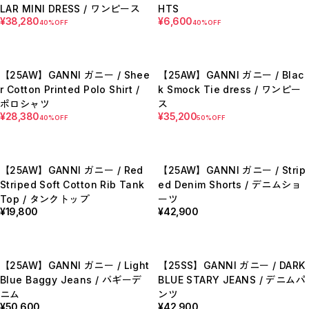
E
LAR MINI DRESS / ワンピース
HTS
F
¥38,280
¥6,600
40%OFF
40%OFF
I
M
N
P
R
【25AW】GANNI ガニー / Shee
【25AW】GANNI ガニー / Blac
S
r Cotton Printed Polo Shirt /
k Smock Tie dress / ワンピー
T
W
ポロシャツ
ス
Y
¥28,380
¥35,200
40%OFF
50%OFF
【LADIES】ITEM LIST
OUTER / コート,ブルゾン,ジャケット
TOPS / カットソー,ブラウス,ニット
BOTTOMS / パンツ,スカート
【25AW】GANNI ガニー / Red
【25AW】GANNI ガニー / Strip
DRESSES / ワンピース
Striped Soft Cotton Rib Tank
ed Denim Shorts / デニムショ
BAG / バッグ
SHOES / スニーカー,ブーツ,サンダル
Top / タンクトップ
ーツ
SOX,TIGHTS / ソックス,タイツ
¥19,800
¥42,900
HAT,CAP/ハット,キャップ
ACCESORY / ピアス,リング,ネックレス
BELT / ベルト
LINGERIE / ブラ,ショーツ
GOODS / スカーフ,フレグランス , 他...
【25AW】GANNI ガニー / Light
【25SS】GANNI ガニー / DARK
HOME / 照明
【MEN'S】ITEM LIST
Blue Baggy Jeans / バギーデ
BLUE STARY JEANS / デニムパ
ニム
ンツ
OUTER / コート,ブルゾン,ジャケット
¥50,600
¥42,900
TOPS / トップス