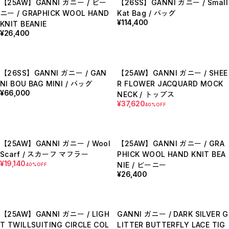
【25AW】GANNI ガニー / ビー
【26SS】GANNI ガニー / Small
【LADIES】BRAND LIST
ニー / GRAPHICK WOOL HAND
Kat Bag / バッグ
A
¥114,400
KNIT BEANIE
B
C
¥26,400
D
E
F
G
H
【26SS】GANNI ガニー / GAN
【25AW】GANNI ガニー / SHEE
I
NI BOU BAG MINI / バッグ
R FLOWER JACQUARD MOCK
J
¥66,000
NECK / トップス
K
L
¥37,620
40%OFF
M
N
O
P
R
【25AW】GANNI ガニー / Wool
【25AW】GANNI ガニー / GRA
S
Scarf / スカーフ マフラー
PHICK WOOL HAND KNIT BEA
T
¥19,140
NIE / ビーニー
U
40%OFF
W
¥26,400
Y
【MEN'S】BRAND LIST
A
B
【25AW】GANNI ガニー / LIGH
GANNI ガニー / DARK SILVER G
C
T TWILLSUITING CIRCLE COL
LITTER BUTTERFLY LACE TIG
D