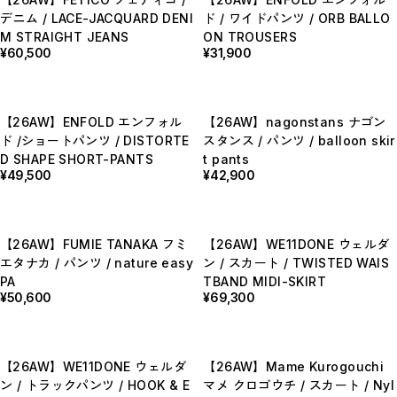
BOTTOMS / ボトムス
デニム / LACE-JACQUARD DENI
ド / ワイドパンツ / ORB BALLO
SHOES / スニーカー,ブーツ,サンダル
M STRAIGHT JEANS
ON TROUSERS
HAT,CAP / ハット,キャップ
¥60,500
¥31,900
ACCESSORY / リング,ブレスレット
GOODS / ウォレット,バッグ,ベルト,ソックス
HOME / 照明
RESTOCK / 再入荷
お問い合わせ商品(フォームにてご連絡ください）
【26AW】ENFOLD エンフォル
【26AW】nagonstans ナゴン
PRE-ORDER / 先行予約
ド /ショートパンツ / DISTORTE
スタンス / パンツ / balloon skir
private
D SHAPE SHORT-PANTS
t pants
CLOSE
¥49,500
¥42,900
【26AW】FUMIE TANAKA フミ
【26AW】WE11DONE ウェルダ
エタナカ / パンツ / nature easy
ン / スカート / TWISTED WAIS
PA
TBAND MIDI-SKIRT
¥50,600
¥69,300
【26AW】WE11DONE ウェルダ
【26AW】Mame Kurogouchi
ン / トラックパンツ / HOOK & E
マメ クロゴウチ / スカート / Nyl