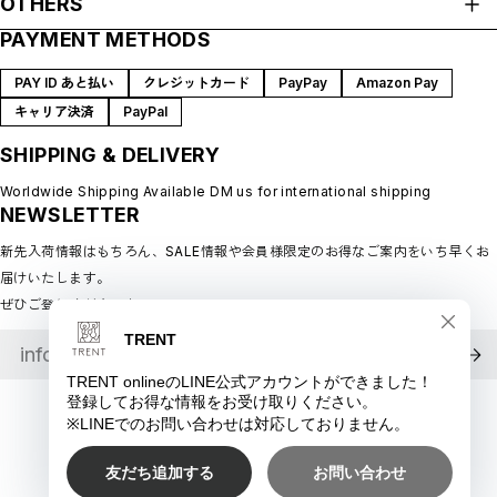
OTHERS
ABOUT
PAYMENT METHODS
プライバシーポリシー
SHOP GUIDE
特定商取引法に基づく表記
BLOG
PAY ID あと払い
クレジットカード
PayPay
Amazon Pay
会員規約
MEMBERSHIP
キャリア決済
PayPal
MYPAGE
SHIPPING & DELIVERY
LOGIN
CONTACT
Worldwide Shipping Available DM us for international shipping
NEWSLETTER
新先入荷情報はもちろん、SALE情報や会員様限定のお得なご案内をいち早くお
届けいたします。
ぜひご登録ください♪
©︎ TRENT online