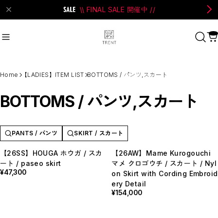
\\ FINAL SALE 開催中 //
on Bell
#Perks And Mini
#PRANK PROJECT
Home
【LADIES】ITEM LIST
BOTTOMS / パンツ,スカート
Recommend
おすすめキーワード
BOTTOMS / パンツ,スカート
#SALE
#SAN SAN GEAR
#POOLDE
#Andersson Bell
#Perks And Mini
PANTS / パンツ
SKIRT / スカート
#PRANK PROJECT
【26SS】HOUGA ホウガ / スカ
【26AW】Mame Kurogouchi
ート / paseo skirt
マメ クロゴウチ / スカート / Nyl
Category
商品カテゴリ
¥47,300
on Skirt with Cording Embroid
SALE / セール
ery Detail
¥154,000
LADIES
MENS
New Arrival