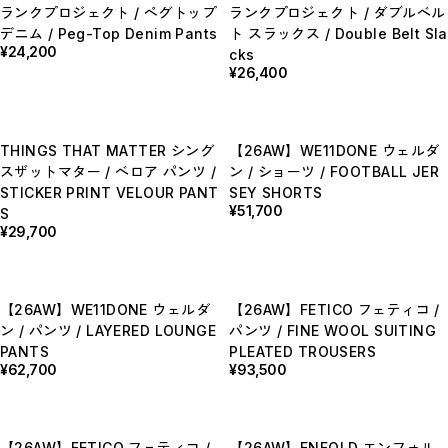
E
ランクプロジェクト / ペグトップ
ランクプロジェクト / ダブルベル
F
デニム / Peg-Top Denim Pants
ト スラックス / Double Belt Sla
I
¥24,200
cks
M
N
¥26,400
P
R
S
T
W
THINGS THAT MATTER シング
【26AW】WE11DONE ウェルダ
Y
スザットマター / ベロア パンツ /
ン / ショーツ / FOOTBALL JER
【LADIES】ITEM LIST
STICKER PRINT VELOUR PANT
SEY SHORTS
OUTER / コート,ブルゾン,ジャケット
¥51,700
S
TOPS / カットソー,ブラウス,ニット
¥29,700
BOTTOMS / パンツ,スカート
DRESSES / ワンピース
BAG / バッグ
SHOES / スニーカー,ブーツ,サンダル
SOX,TIGHTS / ソックス,タイツ
【26AW】WE11DONE ウェルダ
【26AW】FETICO フェティコ /
HAT,CAP/ハット,キャップ
ACCESORY / ピアス,リング,ネックレス
ン / パンツ / LAYERED LOUNGE
パンツ / FINE WOOL SUITING
BELT / ベルト
PANTS
PLEATED TROUSERS
LINGERIE / ブラ,ショーツ
¥62,700
¥93,500
GOODS / スカーフ,フレグランス , 他...
HOME / 照明
【MEN'S】ITEM LIST
OUTER / コート,ブルゾン,ジャケット
【26AW】FETICO フェティコ /
【26AW】ENFOLD エンフォル
TOPS / トップス