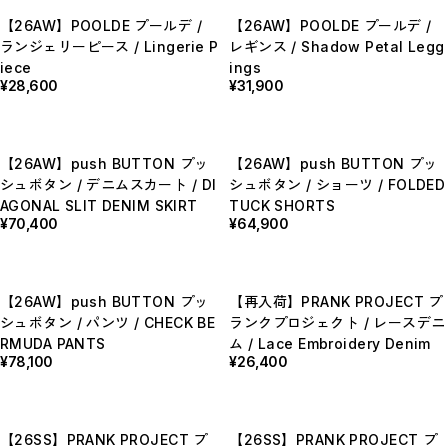
【LADIES】BRAND LIST
【26AW】POOLDE プールデ /
【26AW】POOLDE プールデ /
A
ランジェリーピース / Lingerie P
レギンス / Shadow Petal Legg
B
C
iece
ings
D
¥28,600
¥31,900
E
F
G
H
I
【26AW】push BUTTON プッ
【26AW】push BUTTON プッ
J
シュボタン / デニムスカート / DI
シュボタン / ショーツ / FOLDED
K
L
AGONAL SLIT DENIM SKIRT
TUCK SHORTS
M
¥70,400
¥64,900
N
O
P
R
S
【26AW】push BUTTON プッ
【再入荷】PRANK PROJECT プ
T
シュボタン / パンツ / CHECK BE
ランクプロジェクト / レースデニ
U
W
RMUDA PANTS
ム / Lace Embroidery Denim
Y
¥78,100
¥26,400
【MEN'S】BRAND LIST
A
B
C
【26SS】PRANK PROJECT プ
【26SS】PRANK PROJECT プ
D