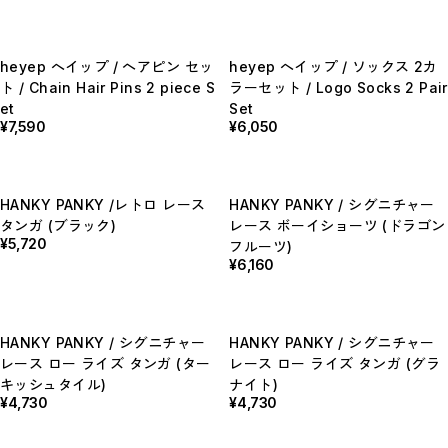
E
F
I
M
heyep へイップ / ヘアピン セッ
heyep へイップ / ソックス 2カ
N
P
ト / Chain Hair Pins 2 piece S
ラーセット / Logo Socks 2 Pair
R
et
Set
S
¥7,590
¥6,050
T
W
Y
【LADIES】ITEM LIST
HANKY PANKY /レトロ レース
HANKY PANKY / シグニチャー
OUTER / コート,ブルゾン,ジャケット
TOPS / カットソー,ブラウス,ニット
タンガ (ブラック)
レース ボーイショーツ (ドラゴン
BOTTOMS / パンツ,スカート
¥5,720
フルーツ)
DRESSES / ワンピース
¥6,160
BAG / バッグ
SHOES / スニーカー,ブーツ,サンダル
SOX,TIGHTS / ソックス,タイツ
HAT,CAP/ハット,キャップ
ACCESORY / ピアス,リング,ネックレス
HANKY PANKY / シグニチャー
HANKY PANKY / シグニチャー
BELT / ベルト
LINGERIE / ブラ,ショーツ
レース ロー ライズ タンガ (ター
レース ロー ライズ タンガ (グラ
GOODS / スカーフ,フレグランス , 他...
キッシュタイル)
ナイト)
HOME / 照明
¥4,730
¥4,730
【MEN'S】ITEM LIST
OUTER / コート,ブルゾン,ジャケット
TOPS / トップス