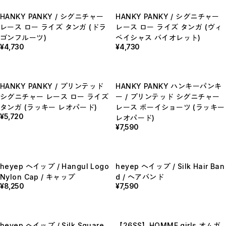
BOTTOMS / ボトムス
SHOES / スニーカー,ブーツ,サンダル
HANKY PANKY / シグニチャー
HANKY PANKY / シグニチャー
HAT,CAP / ハット,キャップ
レース ロー ライズ タンガ (ドラ
レース ロー ライズ タンガ (ヴィ
ACCESSORY / リング,ブレスレット
ゴンフルーツ)
ベイシャス バイオレット)
GOODS / ウォレット,バッグ,ベルト,ソックス
HOME / 照明
¥4,730
¥4,730
RESTOCK / 再入荷
お問い合わせ商品(フォームにてご連絡ください）
PRE-ORDER / 先行予約
private
HANKY PANKY / プリンテッド
HANKY PANKY ハンキーパンキ
CLOSE
シグニチャー レース ロー ライズ
ー / プリンテッド シグニチャー
タンガ (ラッキー レオパード)
レース ボーイショーツ (ラッキー
¥5,720
レオパード)
¥7,590
heyep へイップ / Hangul Logo
heyep へイップ / Silk Hair Ban
Nylon Cap / キャップ
d / ヘアバンド
¥8,250
¥7,590
heyep へイップ / Silk Square
【26SS】HOMME girls オムガ