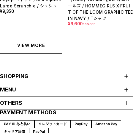
Large Scrunchie / シュシュ
ールズ / HOMMEGIRLS X FRUI
¥9,350
T OF THE LOOM GRAPHIC TEE
IN NAVY / Tシャツ
¥6,600
50%OFF
VIEW MORE
SHOPPING
ALL ITEMS
MENU
HOME
OTHERS
ABOUT
PAYMENT METHODS
プライバシーポリシー
SHOP GUIDE
特定商取引法に基づく表記
BLOG
PAY ID あと払い
クレジットカード
PayPay
Amazon Pay
会員規約
MEMBERSHIP
キャリア決済
PayPal