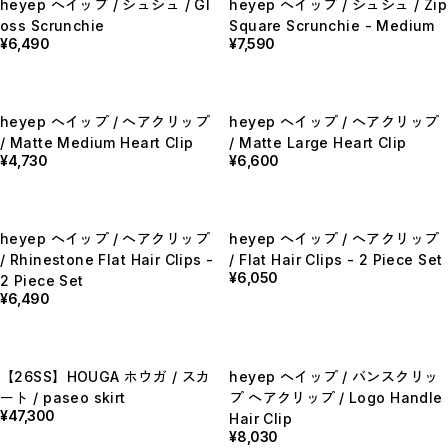
heyep へイップ / シュシュ / Gl
heyep へイップ / シュシュ / Zip
【LADIES】BRAND LIST
oss Scrunchie
Square Scrunchie - Medium
A
¥6,490
¥7,590
B
C
D
E
F
heyep へイップ / ヘアクリップ
heyep へイップ / ヘアクリップ
G
H
/ Matte Medium Heart Clip
/ Matte Large Heart Clip
I
¥4,730
¥6,600
J
K
L
M
N
heyep へイップ / ヘアクリップ
heyep へイップ / ヘアクリップ
O
/ Rhinestone Flat Hair Clips -
/ Flat Hair Clips - 2 Piece Set
P
¥6,050
R
2 Piece Set
S
¥6,490
T
U
W
Y
【MEN'S】BRAND LIST
【26SS】HOUGA ホウガ / スカ
heyep へイップ / バンスクリッ
A
ート / paseo skirt
プ ヘアクリップ / Logo Handle
B
¥47,300
Hair Clip
C
¥8,030
D