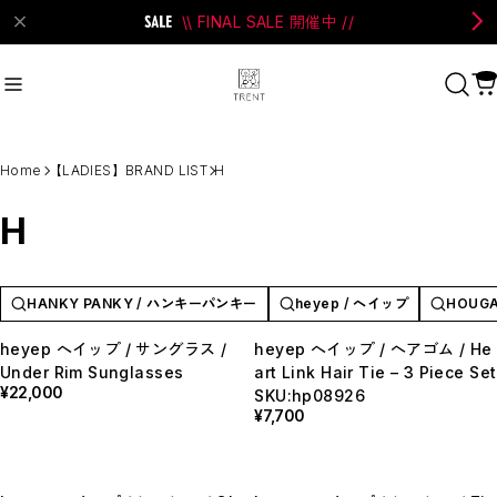
\\ FINAL SALE 開催中 //
on Bell
#Perks And Mini
#PRANK PROJECT
Home
【LADIES】BRAND LIST
H
Recommend
おすすめキーワード
H
#SALE
#SAN SAN GEAR
#POOLDE
#Andersson Bell
#Perks And Mini
HANKY PANKY / ハンキーパンキー
heyep / へイップ
HOUGA
#PRANK PROJECT
heyep へイップ / サングラス /
heyep へイップ / ヘアゴム / He
Under Rim Sunglasses
art Link Hair Tie – 3 Piece Set
Category
商品カテゴリ
¥22,000
SKU:hp08926
¥7,700
SALE / セール
LADIES
MENS
New Arrival