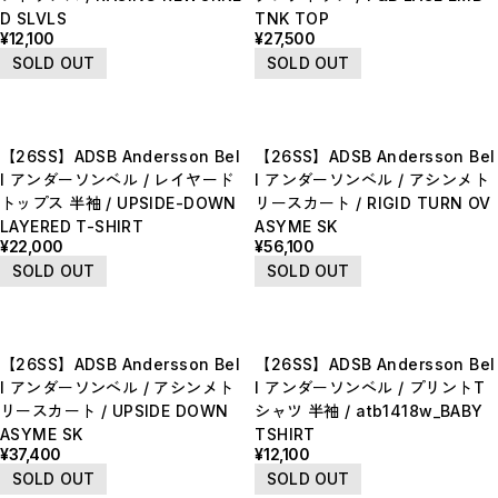
E
D SLVLS
TNK TOP
F
¥12,100
¥27,500
I
M
SOLD OUT
SOLD OUT
N
P
R
S
T
【26SS】ADSB Andersson Bel
【26SS】ADSB Andersson Bel
W
l アンダーソンベル / レイヤード
l アンダーソンベル / アシンメト
Y
【LADIES】ITEM LIST
トップス 半袖 / UPSIDE-DOWN
リースカート / RIGID TURN OV
LAYERED T-SHIRT
ASYME SK
OUTER / コート,ブルゾン,ジャケット
¥22,000
¥56,100
TOPS / カットソー,ブラウス,ニット
BOTTOMS / パンツ,スカート
SOLD OUT
SOLD OUT
DRESSES / ワンピース
BAG / バッグ
SHOES / スニーカー,ブーツ,サンダル
SOX,TIGHTS / ソックス,タイツ
HAT,CAP/ハット,キャップ
【26SS】ADSB Andersson Bel
【26SS】ADSB Andersson Bel
ACCESORY / ピアス,リング,ネックレス
BELT / ベルト
l アンダーソンベル / アシンメト
l アンダーソンベル / プリントT
LINGERIE / ブラ,ショーツ
リースカート / UPSIDE DOWN
シャツ 半袖 / atb1418w_BABY
GOODS / スカーフ,フレグランス , 他...
HOME / 照明
ASYME SK
TSHIRT
【MEN'S】ITEM LIST
¥37,400
¥12,100
SOLD OUT
SOLD OUT
OUTER / コート,ブルゾン,ジャケット
TOPS / トップス