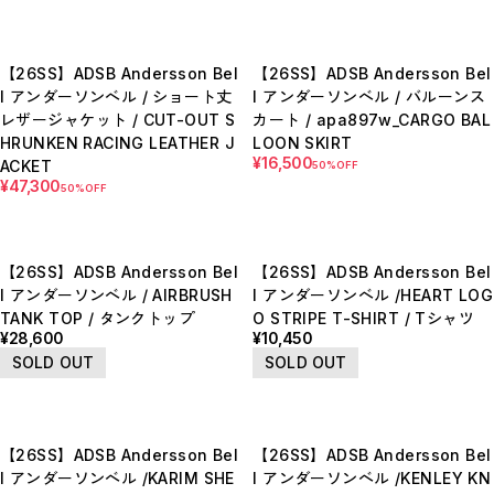
BOTTOMS / ボトムス
SHOES / スニーカー,ブーツ,サンダル
HAT,CAP / ハット,キャップ
ACCESSORY / リング,ブレスレット
【26SS】ADSB Andersson Bel
【26SS】ADSB Andersson Bel
GOODS / ウォレット,バッグ,ベルト,ソックス
l アンダーソンベル / ショート丈
l アンダーソンベル / バルーンス
HOME / 照明
RESTOCK / 再入荷
レザージャケット / CUT-OUT S
カート / apa897w_CARGO BAL
お問い合わせ商品(フォームにてご連絡ください）
HRUNKEN RACING LEATHER J
LOON SKIRT
PRE-ORDER / 先行予約
¥16,500
ACKET
50%OFF
private
¥47,300
50%OFF
CLOSE
【26SS】ADSB Andersson Bel
【26SS】ADSB Andersson Bel
l アンダーソンベル / AIRBRUSH
l アンダーソンベル /HEART LOG
TANK TOP / タンクトップ
O STRIPE T-SHIRT / Tシャツ
¥28,600
¥10,450
SOLD OUT
SOLD OUT
【26SS】ADSB Andersson Bel
【26SS】ADSB Andersson Bel
l アンダーソンベル /KARIM SHE
l アンダーソンベル /KENLEY KN