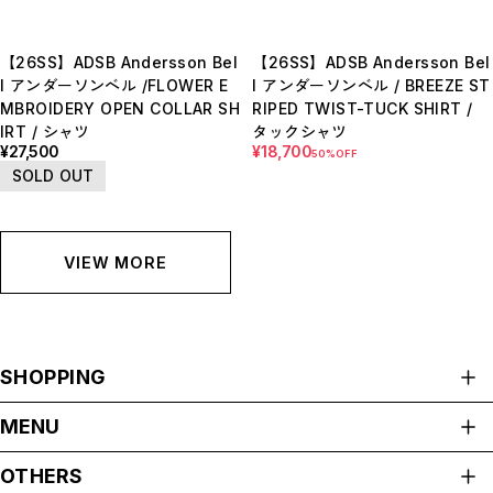
【26SS】ADSB Andersson Bel
【26SS】ADSB Andersson Bel
l アンダーソンベル /FLOWER E
l アンダーソンベル / BREEZE ST
MBROIDERY OPEN COLLAR SH
RIPED TWIST-TUCK SHIRT /
IRT / シャツ
タックシャツ
¥27,500
¥18,700
50%OFF
SOLD OUT
VIEW MORE
SHOPPING
ALL ITEMS
MENU
HOME
OTHERS
ABOUT