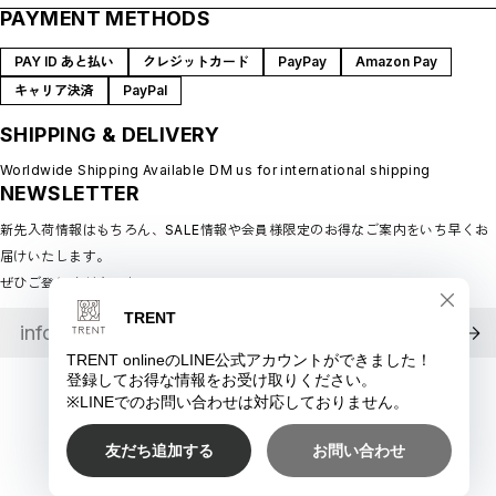
PAYMENT METHODS
プライバシーポリシー
SHOP GUIDE
特定商取引法に基づく表記
BLOG
PAY ID あと払い
クレジットカード
PayPay
Amazon Pay
会員規約
MEMBERSHIP
キャリア決済
PayPal
MYPAGE
SHIPPING & DELIVERY
LOGIN
CONTACT
Worldwide Shipping Available DM us for international shipping
NEWSLETTER
新先入荷情報はもちろん、SALE情報や会員様限定のお得なご案内をいち早くお
届けいたします。
ぜひご登録ください♪
©︎ TRENT online
ショップに質問する