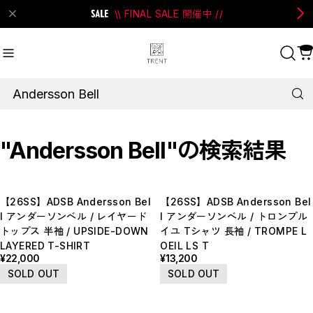
\\ FINAL SALE 開催中 //
on Bell
#Perks And Mini
#PRANK PROJECT
Recommend
おすすめキーワード
"Andersson Bell"の検索結果
#SALE
#SAN SAN GEAR
#POOLDE
#Andersson Bell
#Perks And Mini
【26SS】ADSB Andersson Bel
【26SS】ADSB Andersson Bel
#PRANK PROJECT
l アンダーソンベル / レイヤード
l アンダーソンベル / トロンプル
トップス 半袖 / UPSIDE-DOWN
イユ Tシャツ 長袖 / TROMPE L
Category
商品カテゴリ
LAYERED T-SHIRT
OEIL LS T
¥22,000
¥13,200
SALE / セール
SOLD OUT
SOLD OUT
LADIES
MENS
New Arrival