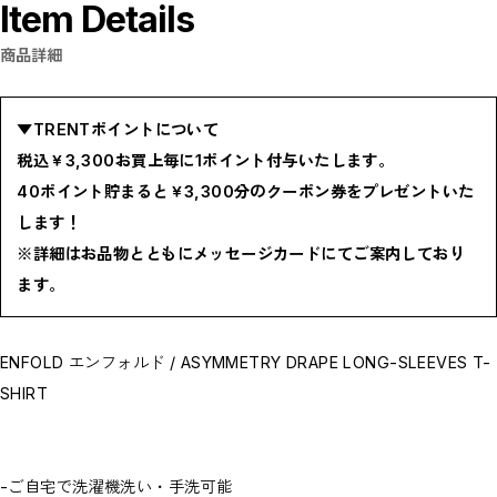
Item Details
BOTTOMS / ボトムス
SHOES / スニーカー,ブーツ,サンダル
HAT,CAP / ハット,キャップ
商品詳細
ACCESSORY / リング,ブレスレット
GOODS / ウォレット,バッグ,ベルト,ソックス
HOME / 照明
RESTOCK / 再入荷
▼TRENTポイントについて
お問い合わせ商品(フォームにてご連絡ください）
税込￥3,300お買上毎に1ポイント付与いたします。
PRE-ORDER / 先行予約
private
40ポイント貯まると￥3,300分のクーポン券をプレゼントいた
CLOSE
します！
※詳細はお品物とともにメッセージカードにてご案内しており
ます。
ENFOLD エンフォルド / ASYMMETRY DRAPE LONG-SLEEVES T-
SHIRT
-ご自宅で洗濯機洗い・手洗可能