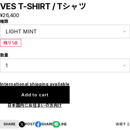
E
VES T-SHIRT / Tシャツ
F
I
¥26,400
M
N
種類
P
R
S
T
残り1点
W
Y
【LADIES】ITEM LIST
数量
OUTER / コート,ブルゾン,ジャケット
TOPS / カットソー,ブラウス,ニット
BOTTOMS / パンツ,スカート
DRESSES / ワンピース
BAG / バッグ
SHOES / スニーカー,ブーツ,サンダル
International shipping available
SOX,TIGHTS / ソックス,タイツ
HAT,CAP/ハット,キャップ
Add to cart
ACCESORY / ピアス,リング,ネックレス
BELT / ベルト
LINGERIE / ブラ,ショーツ
日本国内にお住まいの方向け
GOODS / スカーフ,フレグランス , 他...
HOME / 照明
【MEN'S】ITEM LIST
SHARE
POST
SHARE
LINE
通報する
OUTER / コート,ブルゾン,ジャケット
TOPS / トップス