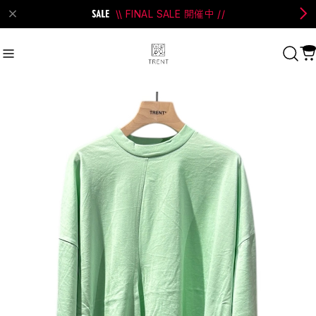
\\ FINAL SALE 開催中 //
on Bell
#Perks And Mini
#PRANK PROJECT
Recommend
おすすめキーワード
#SALE
#SAN SAN GEAR
#POOLDE
#Andersson Bell
#Perks And Mini
#PRANK PROJECT
Category
商品カテゴリ
SALE / セール
LADIES
MENS
New Arrival