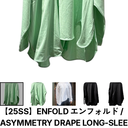
【LADIES】BRAND LIST
A
B
C
D
E
F
G
H
I
J
K
L
M
N
O
P
R
S
T
U
W
Y
【MEN'S】BRAND LIST
【25SS】ENFOLD エンフォルド /
A
B
ASYMMETRY DRAPE LONG-SLEE
C
D