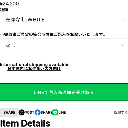
¥24,200
E
F
種類
I
M
N
P
R
S
※領収書ご希望の場合※詳細ご記入をお願いいたします。
T
W
Y
【LADIES】ITEM LIST
OUTER / コート,ブルゾン,ジャケット
TOPS / カットソー,ブラウス,ニット
International shipping available
BOTTOMS / パンツ,スカート
日本国内にお住まいの方向け
DRESSES / ワンピース
BAG / バッグ
SHOES / スニーカー,ブーツ,サンダル
SOX,TIGHTS / ソックス,タイツ
HAT,CAP/ハット,キャップ
LINEで再入荷通知を受け取る
ACCESORY / ピアス,リング,ネックレス
BELT / ベルト
LINGERIE / ブラ,ショーツ
GOODS / スカーフ,フレグランス , 他...
HOME / 照明
SHARE
POST
SHARE
LINE
通報する
【MEN'S】ITEM LIST
Item Details
OUTER / コート,ブルゾン,ジャケット
TOPS / トップス