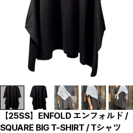
【LADIES】BRAND LIST
A
B
C
D
E
F
G
H
I
J
K
L
M
N
O
P
R
S
T
U
W
Y
【MEN'S】BRAND LIST
【25SS】ENFOLD エンフォルド /
A
B
SQUARE BIG T-SHIRT / Tシャツ
C
D