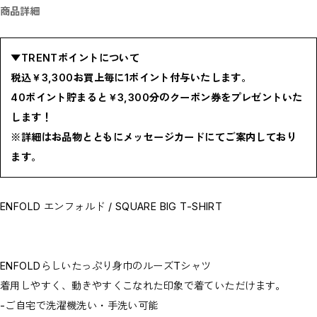
商品詳細
BOTTOMS / ボトムス
SHOES / スニーカー,ブーツ,サンダル
HAT,CAP / ハット,キャップ
ACCESSORY / リング,ブレスレット
GOODS / ウォレット,バッグ,ベルト,ソックス
▼TRENTポイントについて
HOME / 照明
RESTOCK / 再入荷
税込￥3,300お買上毎に1ポイント付与いたします。
お問い合わせ商品(フォームにてご連絡ください）
40ポイント貯まると￥3,300分のクーポン券をプレゼントいた
PRE-ORDER / 先行予約
private
します！
CLOSE
※詳細はお品物とともにメッセージカードにてご案内しており
ます。
ENFOLD エンフォルド / SQUARE BIG T-SHIRT
ENFOLDらしいたっぷり身巾のルーズTシャツ
着用しやすく、動きやすくこなれた印象で着ていただけます。
-ご自宅で洗濯機洗い・手洗い可能