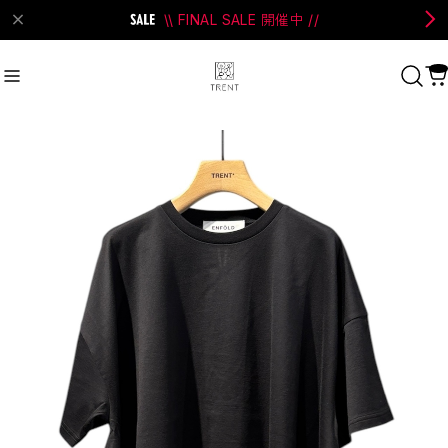
\\ FINAL SALE 開催中 //
on Bell
#Perks And Mini
#PRANK PROJECT
Recommend
おすすめキーワード
#SALE
#SAN SAN GEAR
#POOLDE
#Andersson Bell
#Perks And Mini
#PRANK PROJECT
Category
商品カテゴリ
SALE / セール
LADIES
MENS
New Arrival