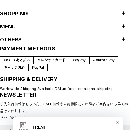
SHOPPING
ALL ITEMS
MENU
HOME
OTHERS
ABOUT
PAYMENT METHODS
プライバシーポリシー
SHOP GUIDE
特定商取引法に基づく表記
BLOG
PAY ID あと払い
クレジットカード
PayPay
Amazon Pay
会員規約
MEMBERSHIP
キャリア決済
PayPal
MYPAGE
SHIPPING & DELIVERY
LOGIN
CONTACT
Worldwide Shipping Available DM us for international shipping
NEWSLETTER
新先入荷情報はもちろん、SALE情報や会員様限定のお得なご案内をいち早くお
届けいたします。
ぜひご登録ください♪