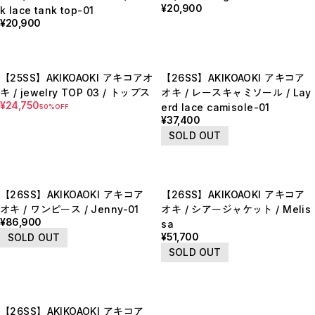
【LADIES】BRAND LIST
¥20,900
k lace tank top-01
¥20,900
A
B
C
D
E
F
【25SS】AKIKOAOKI アキコアオ
【26SS】AKIKOAOKI アキコア
G
キ / jewelry TOP 03 / トップス
オキ / レースキャミソール / Lay
H
¥24,750
erd lace camisole-01
50%OFF
I
¥37,400
J
K
SOLD OUT
L
M
N
O
P
【26SS】AKIKOAOKI アキコア
【26SS】AKIKOAOKI アキコア
R
S
オキ / ワンピース / Jenny-01
オキ / シアージャケット / Melis
T
¥86,900
sa
U
¥51,700
SOLD OUT
W
Y
SOLD OUT
【MEN'S】BRAND LIST
A
B
C
【26SS】AKIKOAOKI アキコア
D