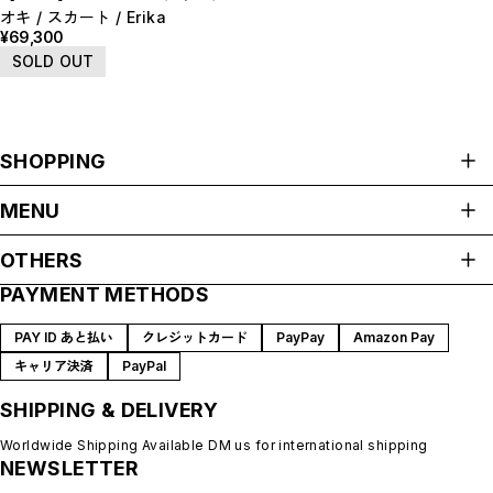
E
オキ / スカート / Erika
F
¥69,300
I
SOLD OUT
M
N
P
R
S
T
SHOPPING
W
Y
【LADIES】ITEM LIST
ALL ITEMS
MENU
OUTER / コート,ブルゾン,ジャケット
TOPS / カットソー,ブラウス,ニット
HOME
OTHERS
BOTTOMS / パンツ,スカート
ABOUT
DRESSES / ワンピース
PAYMENT METHODS
BAG / バッグ
プライバシーポリシー
SHOP GUIDE
SHOES / スニーカー,ブーツ,サンダル
特定商取引法に基づく表記
SOX,TIGHTS / ソックス,タイツ
BLOG
PAY ID あと払い
クレジットカード
PayPay
Amazon Pay
HAT,CAP/ハット,キャップ
会員規約
MEMBERSHIP
ACCESORY / ピアス,リング,ネックレス
キャリア決済
PayPal
BELT / ベルト
MYPAGE
LINGERIE / ブラ,ショーツ
SHIPPING & DELIVERY
LOGIN
GOODS / スカーフ,フレグランス , 他...
HOME / 照明
CONTACT
【MEN'S】ITEM LIST
Worldwide Shipping Available DM us for international shipping
NEWSLETTER
OUTER / コート,ブルゾン,ジャケット
TOPS / トップス