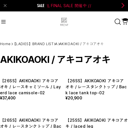
\\ FINAL SALE 開催中 //
on Bell
#Perks And Mini
#PRANK PROJECT
Home
【LADIES】BRAND LIST
A
AKIKOAOKI / アキコアオキ
Recommend
おすすめキーワード
AKIKOAOKI / アキコアオキ
#SALE
#SAN SAN GEAR
#POOLDE
#Andersson Bell
#Perks And Mini
【26SS】AKIKOAOKI アキコア
【26SS】AKIKOAOKI アキコア
#PRANK PROJECT
オキ / レースキャミソール / Lay
オキ / レースタンクトップ / Bac
erd lace camisole-02
k lace tank top-02
Category
¥37,400
¥20,900
商品カテゴリ
SALE / セール
LADIES
MENS
【26SS】AKIKOAOKI アキコア
【25SS】AKIKOAOKI アキコアオ
New Arrival
オキ / レースタンクトップ / Bac
キ / laced leg