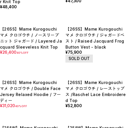
¥47,300
r Knit Top
E
¥48,400
F
I
M
N
P
【26SS】Mame Kurogouchi
【26SS】Mame Kurogouchi
R
S
マメ クロゴウチ / ノースリーブ
マメ クロゴウチ / ジャガードベ
T
ニット ジャガード / Layered Ja
スト / Raised Jacquard Frog
W
Y
cquard Sleeveless Knit Top
Button Vest - black
【LADIES】ITEM LIST
¥26,400
¥75,900
40%OFF
SOLD OUT
OUTER / コート,ブルゾン,ジャケット
TOPS / カットソー,ブラウス,ニット
BOTTOMS / パンツ,スカート
DRESSES / ワンピース
BAG / バッグ
SHOES / スニーカー,ブーツ,サンダル
【26SS】Mame Kurogouchi
【26SS】Mame Kurogouchi
SOX,TIGHTS / ソックス,タイツ
マメ クロゴウチ / Double Face
マメ クロゴウチ / レーストップ
HAT,CAP/ハット,キャップ
ACCESORY / ピアス,リング,ネックレス
Jersey Relaxed Hoodie / フー
ス /Raschel Lace Embroidere
BELT / ベルト
ディー
d Top
LINGERIE / ブラ,ショーツ
¥31,020
¥52,800
40%OFF
GOODS / スカーフ,フレグランス , 他...
HOME / 照明
【MEN'S】ITEM LIST
OUTER / コート,ブルゾン,ジャケット
【25AW】Mame Kurogouchi
【25AW】Mame Kurogouchi
TOPS / トップス