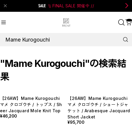
\\ FINAL SALE 開催中 //
on Bell
#Perks And Mini
#PRANK PROJECT
Recommend
おすすめキーワード
"Mame Kurogouchi"の検索結
#SALE
#SAN SAN GEAR
#POOLDE
果
#Andersson Bell
#Perks And Mini
#PRANK PROJECT
【26AW】Mame Kurogouchi
【26AW】Mame Kurogouchi
Category
商品カテゴリ
マメ クロゴウチ / トップス / Sh
マメ クロゴウチ / ショートジャ
eer Jacquard Mole Knit Top
ケット / Arabesque Jacquard
SALE / セール
¥46,200
Short Jacket
LADIES
¥95,700
MENS
New Arrival