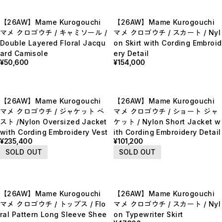
【LADIES】BRAND LIST
A
【26AW】Mame Kurogouchi
【26AW】Mame Kurogouchi
B
C
マメ クロゴウチ / キャミソール /
マメ クロゴウチ / スカート / Nyl
D
Double Layered Floral Jacqu
on Skirt with Cording Embroid
E
ard Camisole
ery Detail
F
G
¥50,600
¥154,000
H
I
J
K
L
【26AW】Mame Kurogouchi
【26AW】Mame Kurogouchi
M
マメ クロゴウチ / ジャケット ベ
マメ クロゴウチ / ショート ジャ
N
スト /Nylon Oversized Jacket
ケット / Nylon Short Jacket w
O
P
with Cording Embroidery Vest
ith Cording Embroidery Detail
R
¥235,400
¥101,200
S
SOLD OUT
SOLD OUT
T
U
W
Y
【MEN'S】BRAND LIST
【26AW】Mame Kurogouchi
【26AW】Mame Kurogouchi
A
マメ クロゴウチ / トップス / Flo
マメ クロゴウチ / スカート / Nyl
B
C
ral Pattern Long Sleeve Shee
on Typewriter Skirt
D