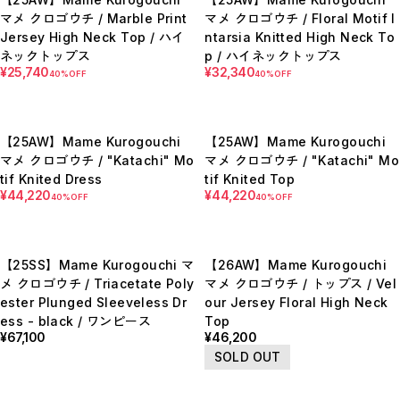
BOTTOMS / ボトムス
マメ クロゴウチ / Marble Print
マメ クロゴウチ / Floral Motif I
SHOES / スニーカー,ブーツ,サンダル
Jersey High Neck Top / ハイ
ntarsia Knitted High Neck To
HAT,CAP / ハット,キャップ
ACCESSORY / リング,ブレスレット
ネックトップス
p / ハイネックトップス
GOODS / ウォレット,バッグ,ベルト,ソックス
¥25,740
¥32,340
40%OFF
40%OFF
HOME / 照明
RESTOCK / 再入荷
お問い合わせ商品(フォームにてご連絡ください）
PRE-ORDER / 先行予約
【25AW】Mame Kurogouchi
【25AW】Mame Kurogouchi
private
マメ クロゴウチ / "Katachi" Mo
マメ クロゴウチ / "Katachi" Mo
CLOSE
tif Knited Dress
tif Knited Top
¥44,220
¥44,220
40%OFF
40%OFF
【25SS】Mame Kurogouchi マ
【26AW】Mame Kurogouchi
メ クロゴウチ / Triacetate Poly
マメ クロゴウチ / トップス / Vel
ester Plunged Sleeveless Dr
our Jersey Floral High Neck
ess - black / ワンピース
Top
¥67,100
¥46,200
SOLD OUT