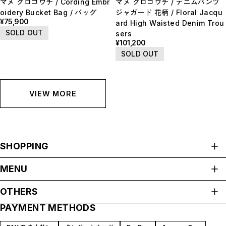
マメ クロゴウチ / Cording Embr
マメ クロゴウチ / デニムパンツ
oidery Bucket Bag / バッグ
ジャガード 花柄 / Floral Jacqu
¥75,900
ard High Waisted Denim Trou
SOLD OUT
sers
¥101,200
SOLD OUT
VIEW MORE
SHOPPING
ALL ITEMS
MENU
HOME
OTHERS
ABOUT
PAYMENT METHODS
プライバシーポリシー
SHOP GUIDE
特定商取引法に基づく表記
BLOG