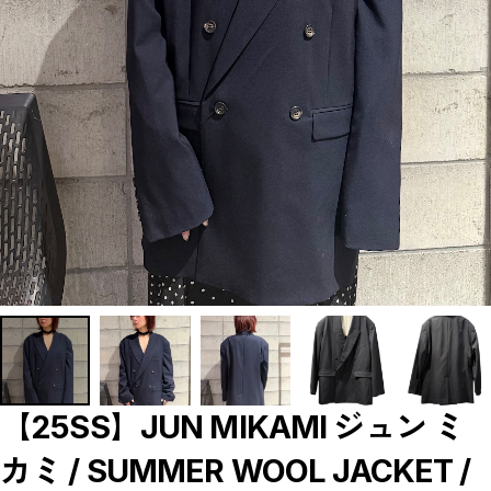
【LADIES】BRAND LIST
A
B
C
D
E
F
G
H
I
J
K
L
M
N
O
P
R
S
T
U
W
Y
【MEN'S】BRAND LIST
【25SS】JUN MIKAMI ジュン ミ
A
B
カミ / SUMMER WOOL JACKET /
C
D