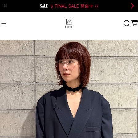
\\ FINAL SALE 開催中 //
on Bell
#Perks And Mini
#PRANK PROJECT
Recommend
おすすめキーワード
#SALE
#SAN SAN GEAR
#POOLDE
#Andersson Bell
#Perks And Mini
#PRANK PROJECT
Category
商品カテゴリ
SALE / セール
LADIES
MENS
New Arrival