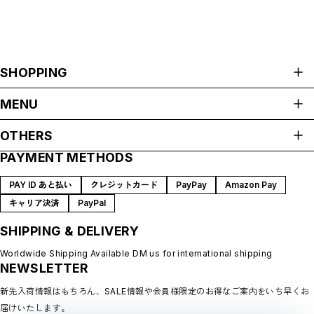
SHOPPING
ALL ITEMS
MENU
HOME
OTHERS
ABOUT
PAYMENT METHODS
プライバシーポリシー
SHOP GUIDE
特定商取引法に基づく表記
BLOG
PAY ID あと払い
クレジットカード
PayPay
Amazon Pay
会員規約
MEMBERSHIP
キャリア決済
PayPal
MYPAGE
SHIPPING & DELIVERY
LOGIN
CONTACT
Worldwide Shipping Available DM us for international shipping
NEWSLETTER
新先入荷情報はもちろん、SALE情報や会員様限定のお得なご案内をいち早くお
届けいたします。