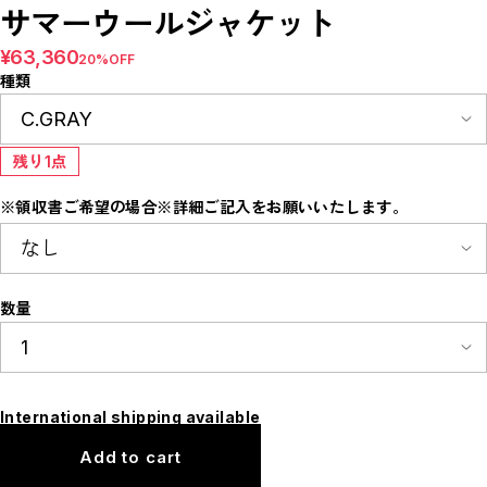
E
サマーウールジャケット
F
I
¥63,360
20%OFF
M
N
種類
P
R
S
T
W
残り1点
Y
【LADIES】ITEM LIST
※領収書ご希望の場合※詳細ご記入をお願いいたします。
OUTER / コート,ブルゾン,ジャケット
TOPS / カットソー,ブラウス,ニット
BOTTOMS / パンツ,スカート
DRESSES / ワンピース
BAG / バッグ
SHOES / スニーカー,ブーツ,サンダル
数量
SOX,TIGHTS / ソックス,タイツ
HAT,CAP/ハット,キャップ
ACCESORY / ピアス,リング,ネックレス
BELT / ベルト
LINGERIE / ブラ,ショーツ
GOODS / スカーフ,フレグランス , 他...
International shipping available
HOME / 照明
【MEN'S】ITEM LIST
Add to cart
OUTER / コート,ブルゾン,ジャケット
TOPS / トップス