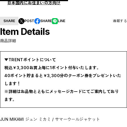
日本国内にお住まいの方向け
BOTTOMS / ボトムス
SHOES / スニーカー,ブーツ,サンダル
HAT,CAP / ハット,キャップ
ACCESSORY / リング,ブレスレット
SHARE
POST
SHARE
LINE
通報する
GOODS / ウォレット,バッグ,ベルト,ソックス
HOME / 照明
Item Details
RESTOCK / 再入荷
お問い合わせ商品(フォームにてご連絡ください）
商品詳細
PRE-ORDER / 先行予約
private
CLOSE
▼TRENTポイントについて
税込￥3,300お買上毎に1ポイント付与いたします。
40ポイント貯まると￥3,300分のクーポン券をプレゼントいた
します！
※詳細はお品物とともにメッセージカードにてご案内しており
ます。
JUN MIKAMI ジュン ミカミ / サマーウールジャケット