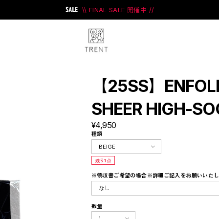
\\ FINAL SALE 開催中 //
【25SS】ENFO
SHEER HIGH-S
¥4,950
ini
#PRANK PROJECT
種類
残り1点
※領収書ご希望の場合※詳細ご記入をお願いいた
数量