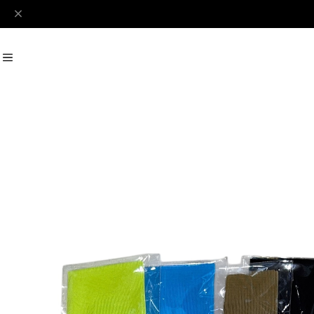
#Perks And Mini
#PRANK PROJECT
Recommend
おすすめキーワード
#SALE
#SAN SAN GEAR
#POOLDE
#Andersson Bell
#Perks And M
Category
商品カテゴリ
SALE / セール
LADIES
MENS
New Arrival
【LADIES】BRAND LIST
A
B