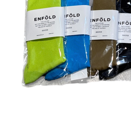
C
D
E
F
G
H
I
J
K
L
M
N
O
P
R
S
T
U
W
Y
【MEN'S】BRAND LIST
A
B
C
D
E
F
I
M
N