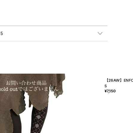
5
【26AW】ENFO
S
¥7,150