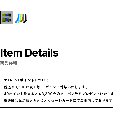
P
R
S
T
W
Y
【LADIES】ITEM LIST
OUTER / コート,ブルゾン,ジャケット
TOPS / カットソー,ブラウス,ニット
BOTTOMS / パンツ,スカート
DRESSES / ワンピース
BAG / バッグ
SHOES / スニーカー,ブーツ,サンダル
Item Details
SOX,TIGHTS / ソックス,タイツ
HAT,CAP/ハット,キャップ
ACCESORY / ピアス,リング,ネックレス
BELT / ベルト
商品詳細
LINGERIE / ブラ,ショーツ
GOODS / スカーフ,フレグランス , 他...
HOME / 照明
【MEN'S】ITEM LIST
▼TRENTポイントについて
OUTER / コート,ブルゾン,ジャケット
TOPS / トップス
税込￥3,300お買上毎に1ポイント付与いたします。
BOTTOMS / ボトムス
SHOES / スニーカー,ブーツ,サンダル
40ポイント貯まると￥3,300分のクーポン券をプレゼントいたし
HAT,CAP / ハット,キャップ
ACCESSORY / リング,ブレスレット
※詳細はお品物とともにメッセージカードにてご案内しております
GOODS / ウォレット,バッグ,ベルト,ソックス
HOME / 照明
RESTOCK / 再入荷