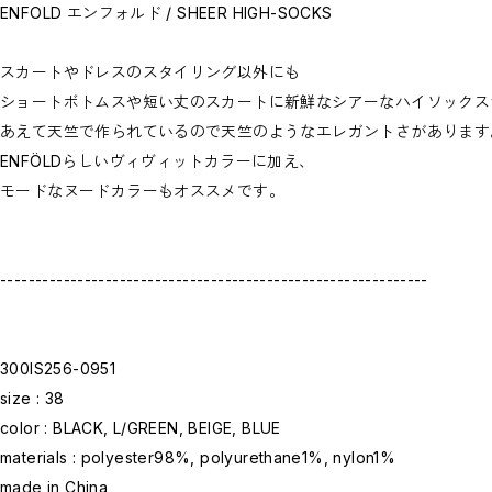
お問い合わせ商品(フォームにてご連絡ください）
ENFOLD エンフォルド / SHEER HIGH-SOCKS
PRE-ORDER / 先行予約
private
CLOSE
スカートやドレスのスタイリング以外にも
ショートボトムスや短い丈のスカートに新鮮なシアーなハイソックス
あえて天竺で作られているので天竺のようなエレガントさがあります
ENFÖLDらしいヴィヴィットカラーに加え、
モードなヌードカラーもオススメです。
-------------------------------------------------------------
300IS256-0951
size : 38
color : BLACK, L/GREEN, BEIGE, BLUE
materials : polyester98%, polyurethane1%, nylon1%
made in China