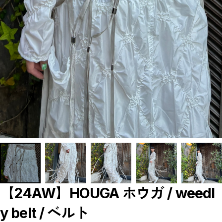
【LADIES】BRAND LIST
A
B
C
D
E
F
G
H
I
J
K
L
M
N
O
P
R
S
T
U
W
Y
【MEN'S】BRAND LIST
【24AW】HOUGA ホウガ / weedl
A
B
y belt / ベルト
C
D