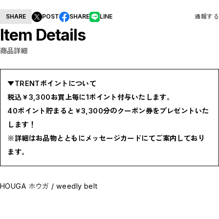
BOTTOMS / ボトムス
SHOES / スニーカー,ブーツ,サンダル
SHARE
POST
SHARE
LINE
通報する
HAT,CAP / ハット,キャップ
Item Details
ACCESSORY / リング,ブレスレット
GOODS / ウォレット,バッグ,ベルト,ソックス
HOME / 照明
商品詳細
RESTOCK / 再入荷
お問い合わせ商品(フォームにてご連絡ください）
PRE-ORDER / 先行予約
private
▼TRENTポイントについて
CLOSE
税込￥3,300お買上毎に1ポイント付与いたします。
40ポイント貯まると￥3,300分のクーポン券をプレゼントいた
します！
※詳細はお品物とともにメッセージカードにてご案内しており
ます。
HOUGA ホウガ / weedly belt