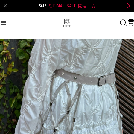
\\ FINAL SALE 開催中 //
on Bell
#Perks And Mini
#PRANK PROJECT
Recommend
おすすめキーワード
#SALE
#SAN SAN GEAR
#POOLDE
#Andersson Bell
#Perks And Mini
#PRANK PROJECT
Category
商品カテゴリ
SALE / セール
LADIES
MENS
New Arrival