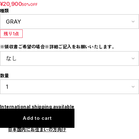
¥20,900
E
50%OFF
F
種類
I
M
N
P
R
残り1点
S
T
W
※領収書ご希望の場合※詳細ご記入をお願いいたします。
Y
【LADIES】ITEM LIST
OUTER / コート,ブルゾン,ジャケット
TOPS / カットソー,ブラウス,ニット
BOTTOMS / パンツ,スカート
数量
DRESSES / ワンピース
BAG / バッグ
SHOES / スニーカー,ブーツ,サンダル
SOX,TIGHTS / ソックス,タイツ
HAT,CAP/ハット,キャップ
ACCESORY / ピアス,リング,ネックレス
International shipping available
BELT / ベルト
LINGERIE / ブラ,ショーツ
GOODS / スカーフ,フレグランス , 他...
Add to cart
HOME / 照明
【MEN'S】ITEM LIST
日本国内にお住まいの方向け
OUTER / コート,ブルゾン,ジャケット
TOPS / トップス