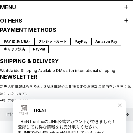
ALL ITEMS
MENU
HOME
OTHERS
ABOUT
PAYMENT METHODS
プライバシーポリシー
SHOP GUIDE
特定商取引法に基づく表記
BLOG
PAY ID あと払い
クレジットカード
PayPay
Amazon Pay
会員規約
MEMBERSHIP
キャリア決済
PayPal
MYPAGE
SHIPPING & DELIVERY
LOGIN
CONTACT
Worldwide Shipping Available DM us for international shipping
NEWSLETTER
新先入荷情報はもちろん、SALE情報や会員様限定のお得なご案内をいち早くお
届けいたします。
ぜひご登録ください♪
©︎ TRENT online