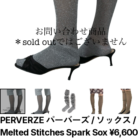
【LADIES】BRAND LIST
A
B
C
D
E
F
G
H
I
J
K
L
M
N
O
P
R
S
T
U
W
Y
【MEN'S】BRAND LIST
PERVERZE パーバーズ / ソックス /
A
B
Melted Stitches Spark Sox ¥6,600
C
D