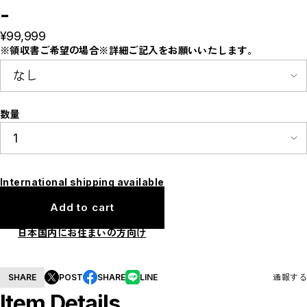
E
-
F
I
¥99,999
M
N
※領収書ご希望の場合※詳細ご記入をお願いいたします。
P
R
S
T
W
Y
数量
【LADIES】ITEM LIST
OUTER / コート,ブルゾン,ジャケット
TOPS / カットソー,ブラウス,ニット
BOTTOMS / パンツ,スカート
DRESSES / ワンピース
International shipping available
BAG / バッグ
SHOES / スニーカー,ブーツ,サンダル
SOX,TIGHTS / ソックス,タイツ
Add to cart
HAT,CAP/ハット,キャップ
ACCESORY / ピアス,リング,ネックレス
日本国内にお住まいの方向け
BELT / ベルト
LINGERIE / ブラ,ショーツ
GOODS / スカーフ,フレグランス , 他...
HOME / 照明
SHARE
POST
SHARE
LINE
通報する
【MEN'S】ITEM LIST
Item Details
OUTER / コート,ブルゾン,ジャケット
TOPS / トップス