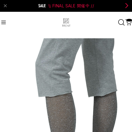
\\ FINAL SALE 開催中 //
on Bell
#Perks And Mini
#PRANK PROJECT
Recommend
おすすめキーワード
#SALE
#SAN SAN GEAR
#POOLDE
#Andersson Bell
#Perks And Mini
#PRANK PROJECT
Category
商品カテゴリ
SALE / セール
LADIES
MENS
New Arrival