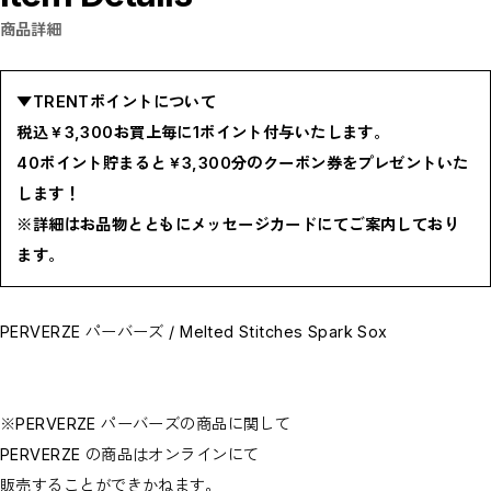
BOTTOMS / ボトムス
商品詳細
SHOES / スニーカー,ブーツ,サンダル
HAT,CAP / ハット,キャップ
ACCESSORY / リング,ブレスレット
GOODS / ウォレット,バッグ,ベルト,ソックス
HOME / 照明
▼TRENTポイントについて
RESTOCK / 再入荷
税込￥3,300お買上毎に1ポイント付与いたします。
お問い合わせ商品(フォームにてご連絡ください）
PRE-ORDER / 先行予約
40ポイント貯まると￥3,300分のクーポン券をプレゼントいた
private
します！
CLOSE
※詳細はお品物とともにメッセージカードにてご案内しており
ます。
PERVERZE パーバーズ / Melted Stitches Spark Sox
※PERVERZE パーバーズの商品に関して
PERVERZE の商品はオンラインにて
販売することができかねます。