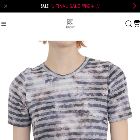
\\ FINAL SALE 開催中 //
on Bell
#Perks And Mini
#PRANK PROJECT
Recommend
おすすめキーワード
#SALE
#SAN SAN GEAR
#POOLDE
#Andersson Bell
#Perks And Mini
#PRANK PROJECT
Category
商品カテゴリ
SALE / セール
LADIES
MENS
New Arrival