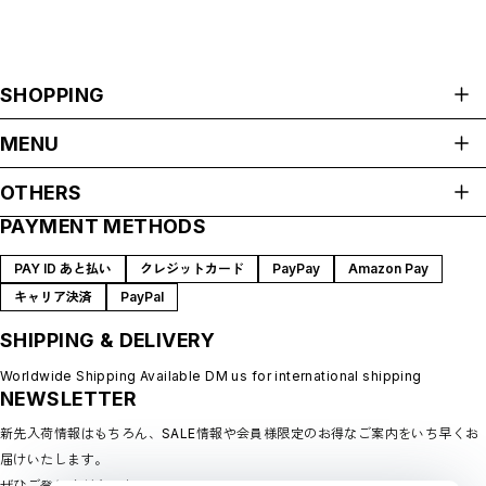
SHOPPING
ALL ITEMS
MENU
HOME
OTHERS
ABOUT
PAYMENT METHODS
プライバシーポリシー
SHOP GUIDE
特定商取引法に基づく表記
BLOG
PAY ID あと払い
クレジットカード
PayPay
Amazon Pay
会員規約
MEMBERSHIP
キャリア決済
PayPal
MYPAGE
SHIPPING & DELIVERY
LOGIN
CONTACT
Worldwide Shipping Available DM us for international shipping
NEWSLETTER
新先入荷情報はもちろん、SALE情報や会員様限定のお得なご案内をいち早くお
届けいたします。
ぜひご登録ください♪