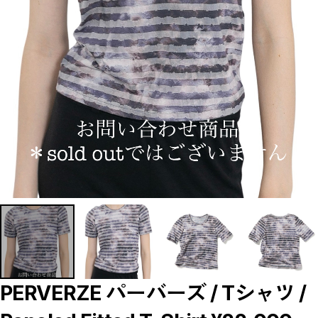
【LADIES】BRAND LIST
A
B
C
D
E
F
G
H
I
J
K
L
M
N
O
P
R
S
T
U
W
Y
【MEN'S】BRAND LIST
A
PERVERZE パーバーズ / Tシャツ /
B
C
D