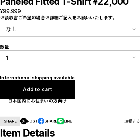
Paneled Fitted T-Shirt ¥22,000
E
F
¥99,999
I
※領収書ご希望の場合※詳細ご記入をお願いいたします。
M
N
P
R
S
T
W
数量
Y
【LADIES】ITEM LIST
OUTER / コート,ブルゾン,ジャケット
TOPS / カットソー,ブラウス,ニット
BOTTOMS / パンツ,スカート
International shipping available
DRESSES / ワンピース
BAG / バッグ
SHOES / スニーカー,ブーツ,サンダル
Add to cart
SOX,TIGHTS / ソックス,タイツ
HAT,CAP/ハット,キャップ
日本国内にお住まいの方向け
ACCESORY / ピアス,リング,ネックレス
BELT / ベルト
LINGERIE / ブラ,ショーツ
GOODS / スカーフ,フレグランス , 他...
SHARE
POST
SHARE
LINE
通報する
HOME / 照明
【MEN'S】ITEM LIST
Item Details
OUTER / コート,ブルゾン,ジャケット
TOPS / トップス