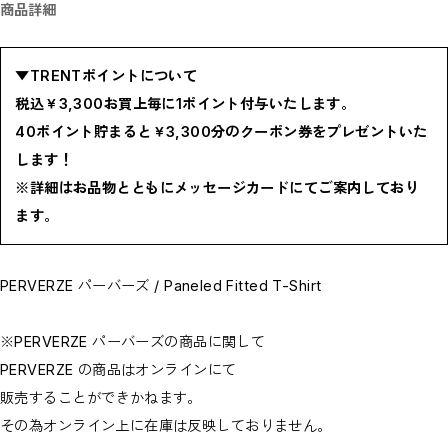
商品詳細
BOTTOMS / ボトムス
SHOES / スニーカー,ブーツ,サンダル
HAT,CAP / ハット,キャップ
ACCESSORY / リング,ブレスレット
▼TRENTポイントについて
GOODS / ウォレット,バッグ,ベルト,ソックス
HOME / 照明
税込￥3,300お買上毎に1ポイント付与いたします。
RESTOCK / 再入荷
お問い合わせ商品(フォームにてご連絡ください）
40ポイント貯まると￥3,300分のクーポン券をプレゼントいた
PRE-ORDER / 先行予約
します！
private
CLOSE
※詳細はお品物とともにメッセージカードにてご案内しており
ます。
PERVERZE パーバーズ / Paneled Fitted T-Shirt
※PERVERZE パーバーズの商品に関して
PERVERZE の商品はオンラインにて
販売することができかねます。
その為オンライン上に在庫は反映しておりません。