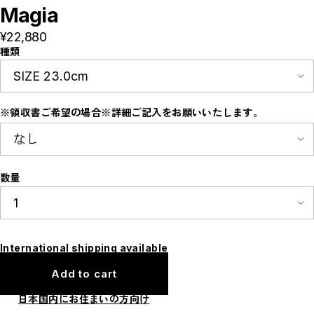
E
Magia
F
I
¥22,880
M
N
種類
P
R
S
T
W
※領収書ご希望の場合※詳細ご記入をお願いいたします。
Y
【LADIES】ITEM LIST
OUTER / コート,ブルゾン,ジャケット
TOPS / カットソー,ブラウス,ニット
BOTTOMS / パンツ,スカート
DRESSES / ワンピース
数量
BAG / バッグ
SHOES / スニーカー,ブーツ,サンダル
SOX,TIGHTS / ソックス,タイツ
HAT,CAP/ハット,キャップ
ACCESORY / ピアス,リング,ネックレス
BELT / ベルト
International shipping available
LINGERIE / ブラ,ショーツ
GOODS / スカーフ,フレグランス , 他...
Add to cart
HOME / 照明
【MEN'S】ITEM LIST
日本国内にお住まいの方向け
OUTER / コート,ブルゾン,ジャケット
TOPS / トップス