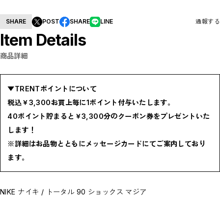
BOTTOMS / ボトムス
SHOES / スニーカー,ブーツ,サンダル
SHARE
POST
SHARE
LINE
通報する
HAT,CAP / ハット,キャップ
ACCESSORY / リング,ブレスレット
Item Details
GOODS / ウォレット,バッグ,ベルト,ソックス
HOME / 照明
RESTOCK / 再入荷
商品詳細
お問い合わせ商品(フォームにてご連絡ください）
PRE-ORDER / 先行予約
private
▼TRENTポイントについて
CLOSE
税込￥3,300お買上毎に1ポイント付与いたします。
40ポイント貯まると￥3,300分のクーポン券をプレゼントいた
します！
※詳細はお品物とともにメッセージカードにてご案内しており
ます。
NIKE ナイキ / トータル 90 ショックス マジア