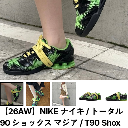
【LADIES】BRAND LIST
A
B
C
D
E
F
G
H
I
J
K
L
M
N
O
P
R
S
T
U
W
Y
【MEN'S】BRAND LIST
【26AW】NIKE ナイキ / トータル
A
B
90 ショックス マジア / T90 Shox
C
D