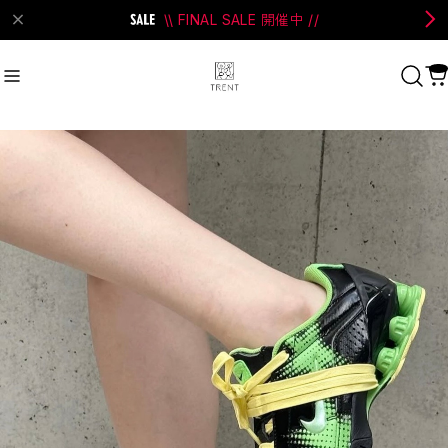
\\ FINAL SALE 開催中 //
on Bell
#Perks And Mini
#PRANK PROJECT
Recommend
おすすめキーワード
#SALE
#SAN SAN GEAR
#POOLDE
#Andersson Bell
#Perks And Mini
#PRANK PROJECT
Category
商品カテゴリ
SALE / セール
LADIES
MENS
New Arrival