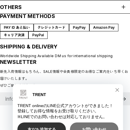
HOME
OTHERS
ABOUT
PAYMENT METHODS
プライバシーポリシー
SHOP GUIDE
特定商取引法に基づく表記
BLOG
PAY ID あと払い
クレジットカード
PayPay
Amazon Pay
会員規約
MEMBERSHIP
キャリア決済
PayPal
MYPAGE
SHIPPING & DELIVERY
LOGIN
CONTACT
Worldwide Shipping Available DM us for international shipping
NEWSLETTER
新先入荷情報はもちろん、SALE情報や会員様限定のお得なご案内をいち早くお
届けいたします。
ぜひご登録ください♪
©︎ TRENT online