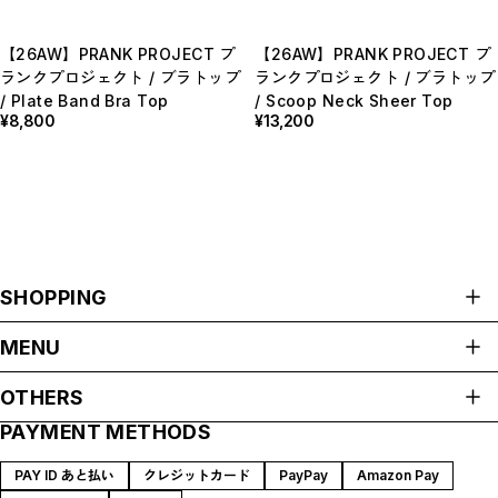
【26AW】PRANK PROJECT プ
【26AW】PRANK PROJECT プ
ランクプロジェクト / ブラトップ
ランクプロジェクト / ブラトップ
/ Plate Band Bra Top
/ Scoop Neck Sheer Top
¥8,800
¥13,200
SHOPPING
ALL ITEMS
MENU
HOME
OTHERS
ABOUT
PAYMENT METHODS
プライバシーポリシー
SHOP GUIDE
特定商取引法に基づく表記
BLOG
PAY ID あと払い
クレジットカード
PayPay
Amazon Pay
会員規約
MEMBERSHIP