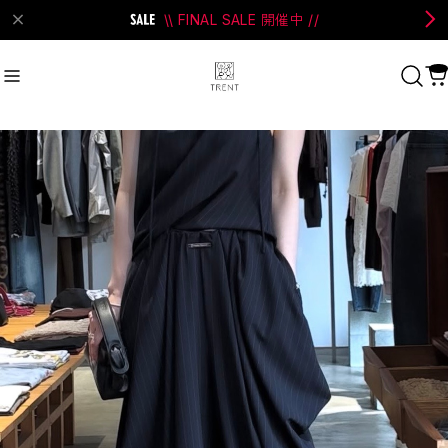
\\ FINAL SALE 開催中 //
on Bell
#Perks And Mini
#PRANK PROJECT
Recommend
おすすめキーワード
#SALE
#SAN SAN GEAR
#POOLDE
#Andersson Bell
#Perks And Mini
#PRANK PROJECT
Category
商品カテゴリ
SALE / セール
LADIES
MENS
New Arrival