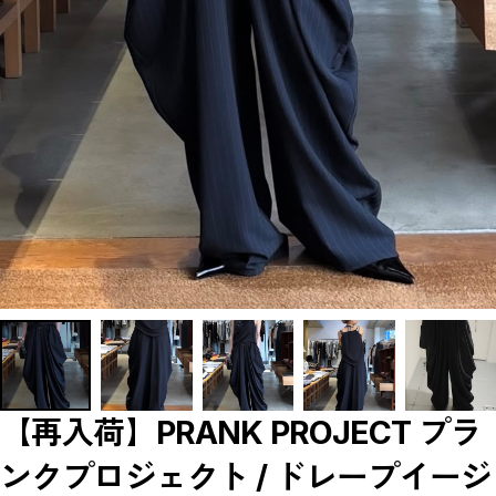
【LADIES】BRAND LIST
A
B
C
D
E
F
G
H
I
J
K
L
M
N
O
P
R
S
T
U
W
Y
【MEN'S】BRAND LIST
【再入荷】PRANK PROJECT プラ
A
B
ンクプロジェクト / ドレープイージ
C
D