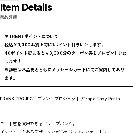
Item Details
BOTTOMS / ボトムス
SHOES / スニーカー,ブーツ,サンダル
HAT,CAP / ハット,キャップ
商品詳細
ACCESSORY / リング,ブレスレット
GOODS / ウォレット,バッグ,ベルト,ソックス
HOME / 照明
RESTOCK / 再入荷
▼TRENTポイントについて
お問い合わせ商品(フォームにてご連絡ください）
PRE-ORDER / 先行予約
税込￥3,300お買上毎に1ポイント付与いたします。
private
40ポイント貯まると￥3,300分のクーポン券をプレゼントいた
CLOSE
します！
※詳細はお品物とともにメッセージカードにてご案内しており
ます。
PRANK PROJECT プランクプロジェクト /Drape Easy Pants
モード感を演出できるドレープパンツ。
インパクトのあるデザインながらカジュアルなカットソー、