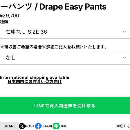
E
ーパンツ / Drape Easy Pants
F
I
¥29,700
M
N
種類
P
R
S
T
W
※領収書ご希望の場合※詳細ご記入をお願いいたします。
Y
【LADIES】ITEM LIST
OUTER / コート,ブルゾン,ジャケット
TOPS / カットソー,ブラウス,ニット
BOTTOMS / パンツ,スカート
DRESSES / ワンピース
International shipping available
BAG / バッグ
日本国内にお住まいの方向け
SHOES / スニーカー,ブーツ,サンダル
SOX,TIGHTS / ソックス,タイツ
HAT,CAP/ハット,キャップ
ACCESORY / ピアス,リング,ネックレス
BELT / ベルト
LINGERIE / ブラ,ショーツ
LINEで再入荷通知を受け取る
GOODS / スカーフ,フレグランス , 他...
HOME / 照明
【MEN'S】ITEM LIST
OUTER / コート,ブルゾン,ジャケット
SHARE
POST
SHARE
LINE
通報する
TOPS / トップス