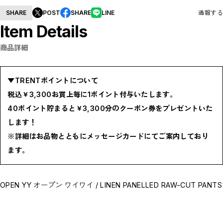
BOTTOMS / ボトムス
SHARE
POST
SHARE
LINE
通報する
SHOES / スニーカー,ブーツ,サンダル
HAT,CAP / ハット,キャップ
Item Details
ACCESSORY / リング,ブレスレット
GOODS / ウォレット,バッグ,ベルト,ソックス
HOME / 照明
商品詳細
RESTOCK / 再入荷
お問い合わせ商品(フォームにてご連絡ください）
PRE-ORDER / 先行予約
▼TRENTポイントについて
private
CLOSE
税込￥3,300お買上毎に1ポイント付与いたします。
40ポイント貯まると￥3,300分のクーポン券をプレゼントいた
します！
※詳細はお品物とともにメッセージカードにてご案内しており
ます。
OPEN YY オープン ワイワイ / LINEN PANELLED RAW-CUT PANTS