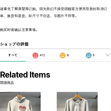
请事先了解清楚再订购，因为我们不接受因顾客方便而导致的取消订
单、换货和退货，如尺寸不合适、与图片不符等。
购买时请确认注意事项。
ショップの評価
すべて
412
8
5
Related Items
関連商品