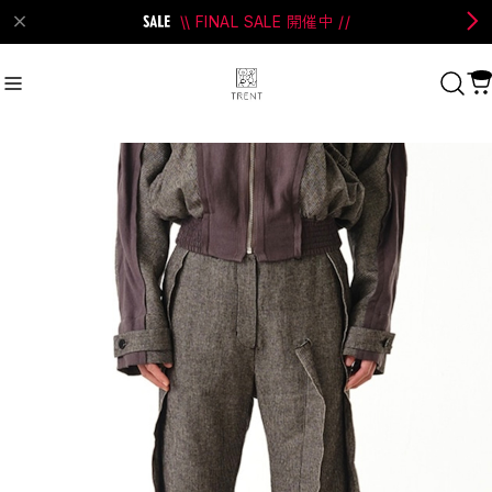
\\ FINAL SALE 開催中 //
on Bell
#Perks And Mini
#PRANK PROJECT
Recommend
おすすめキーワード
#SALE
#SAN SAN GEAR
#POOLDE
#Andersson Bell
#Perks And Mini
#PRANK PROJECT
Category
商品カテゴリ
SALE / セール
LADIES
MENS
New Arrival