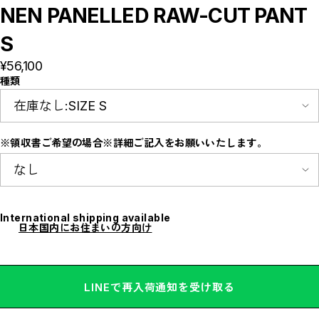
E
NEN PANELLED RAW-CUT PANT
F
I
S
M
N
P
¥56,100
R
種類
S
T
W
Y
【LADIES】ITEM LIST
※領収書ご希望の場合※詳細ご記入をお願いいたします。
OUTER / コート,ブルゾン,ジャケット
TOPS / カットソー,ブラウス,ニット
BOTTOMS / パンツ,スカート
DRESSES / ワンピース
BAG / バッグ
SHOES / スニーカー,ブーツ,サンダル
SOX,TIGHTS / ソックス,タイツ
International shipping available
HAT,CAP/ハット,キャップ
日本国内にお住まいの方向け
ACCESORY / ピアス,リング,ネックレス
BELT / ベルト
LINGERIE / ブラ,ショーツ
GOODS / スカーフ,フレグランス , 他...
HOME / 照明
LINEで再入荷通知を受け取る
【MEN'S】ITEM LIST
OUTER / コート,ブルゾン,ジャケット
TOPS / トップス