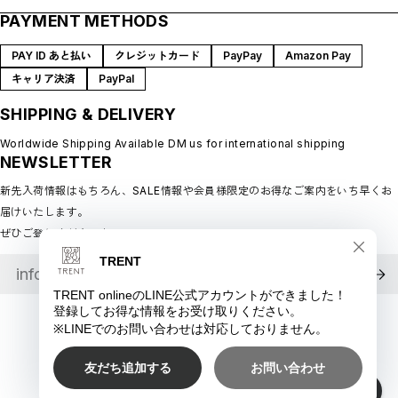
ABOUT
PAYMENT METHODS
プライバシーポリシー
SHOP GUIDE
特定商取引法に基づく表記
BLOG
PAY ID あと払い
クレジットカード
PayPay
Amazon Pay
会員規約
MEMBERSHIP
キャリア決済
PayPal
MYPAGE
SHIPPING & DELIVERY
LOGIN
CONTACT
Worldwide Shipping Available DM us for international shipping
NEWSLETTER
新先入荷情報はもちろん、SALE情報や会員様限定のお得なご案内をいち早くお
届けいたします。
ぜひご登録ください♪
©︎ TRENT online