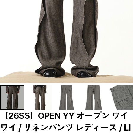
【LADIES】BRAND LIST
A
B
C
D
E
F
G
H
I
J
K
L
M
N
O
P
R
S
T
U
W
Y
【MEN'S】BRAND LIST
【26SS】OPEN YY オープン ワイ
A
B
ワイ / リネンパンツ レディース / LI
C
D