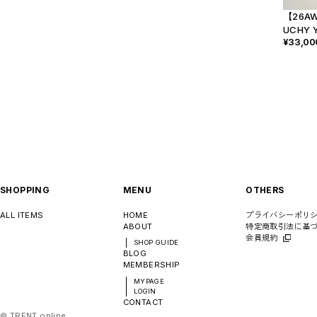
【26A
UCHY 
¥33,00
SHOPPING
MENU
OTHERS
ALL ITEMS
HOME
プライバシーポリ
ABOUT
特定商取引法に基
会員規約
SHOP GUIDE
BLOG
MEMBERSHIP
MYPAGE
LOGIN
CONTACT
©︎ TRENT online