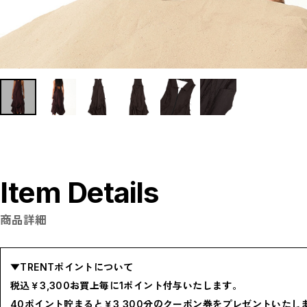
P
R
S
T
W
Y
【LADIES】ITEM LIST
OUTER / コート,ブルゾン,ジャケット
TOPS / カットソー,ブラウス,ニット
BOTTOMS / パンツ,スカート
DRESSES / ワンピース
BAG / バッグ
SHOES / スニーカー,ブーツ,サンダル
SOX,TIGHTS / ソックス,タイツ
HAT,CAP/ハット,キャップ
ACCESORY / ピアス,リング,ネックレス
BELT / ベルト
LINGERIE / ブラ,ショーツ
Item Details
GOODS / スカーフ,フレグランス , 他...
HOME / 照明
【MEN'S】ITEM LIST
商品詳細
OUTER / コート,ブルゾン,ジャケット
TOPS / トップス
BOTTOMS / ボトムス
SHOES / スニーカー,ブーツ,サンダル
HAT,CAP / ハット,キャップ
▼TRENTポイントについて
ACCESSORY / リング,ブレスレット
GOODS / ウォレット,バッグ,ベルト,ソックス
税込￥3,300お買上毎に1ポイント付与いたします。
HOME / 照明
RESTOCK / 再入荷
40ポイント貯まると￥3,300分のクーポン券をプレゼントいたし