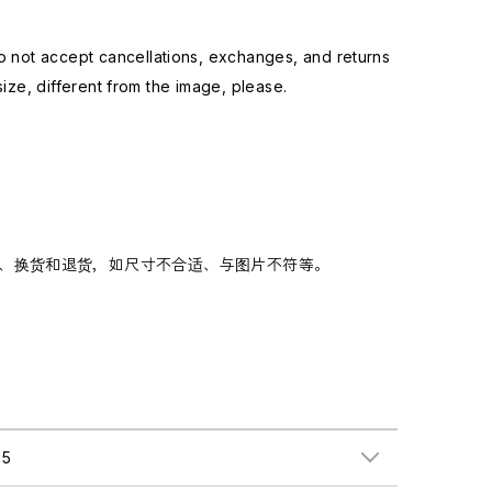
not accept cancellations, exchanges, and returns
ize, different from the image, please.
、换货和退货，如尺寸不合适、与图片不符等。
5