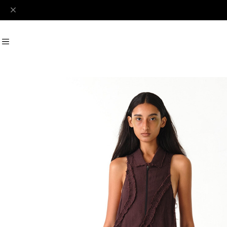
#Perks And Mini
#PRANK PROJECT
Recommend
おすすめキーワード
#SALE
#SAN SAN GEAR
#POOLDE
#Andersson Bell
#Perks And M
Category
商品カテゴリ
SALE / セール
LADIES
MENS
New Arrival
【LADIES】BRAND LIST
A
B