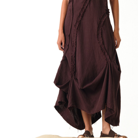
C
D
E
F
G
H
I
J
K
L
M
N
O
P
R
S
T
U
W
Y
【MEN'S】BRAND LIST
A
B
C
D
E
F
I
M
N