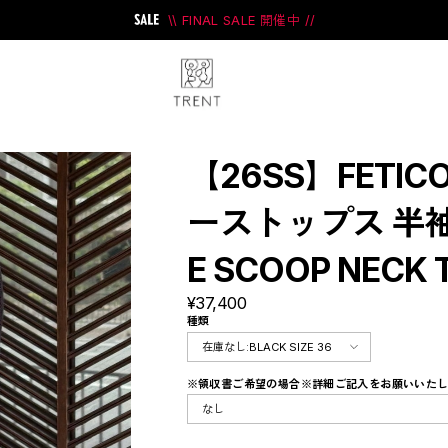
\\ FINAL SALE 開催中 //
【26SS】FETIC
ーストップス 半袖 /
E SCOOP NECK 
ini
#PRANK PROJECT
¥37,400
種類
※領収書ご希望の場合※詳細ご記入をお願いいた