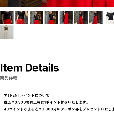
P
R
S
T
W
Y
【LADIES】ITEM LIST
OUTER / コート,ブルゾン,ジャケット
TOPS / カットソー,ブラウス,ニット
BOTTOMS / パンツ,スカート
DRESSES / ワンピース
BAG / バッグ
SHOES / スニーカー,ブーツ,サンダル
SOX,TIGHTS / ソックス,タイツ
HAT,CAP/ハット,キャップ
ACCESORY / ピアス,リング,ネックレス
BELT / ベルト
Item Details
LINGERIE / ブラ,ショーツ
GOODS / スカーフ,フレグランス , 他...
HOME / 照明
【MEN'S】ITEM LIST
商品詳細
OUTER / コート,ブルゾン,ジャケット
TOPS / トップス
BOTTOMS / ボトムス
SHOES / スニーカー,ブーツ,サンダル
▼TRENTポイントについて
HAT,CAP / ハット,キャップ
ACCESSORY / リング,ブレスレット
税込￥3,300お買上毎に1ポイント付与いたします。
GOODS / ウォレット,バッグ,ベルト,ソックス
HOME / 照明
40ポイント貯まると￥3,300分のクーポン券をプレゼントいたし
RESTOCK / 再入荷