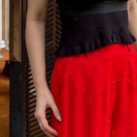
C
D
E
F
G
H
I
J
K
L
M
N
O
P
R
S
T
U
W
Y
【MEN'S】BRAND LIST
A
B
C
D
E
F
I
M
N