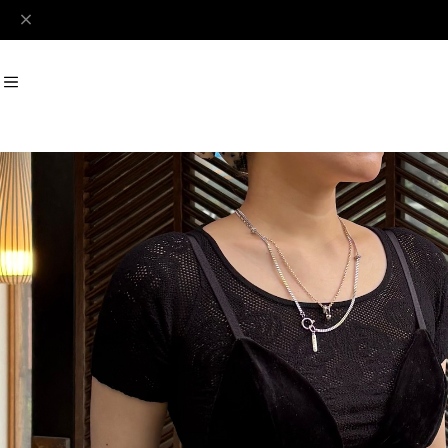
#Perks And Mini
#PRANK PROJECT
Recommend
おすすめキーワード
#SALE
#SAN SAN GEAR
#POOLDE
#Andersson Bell
#Perks And M
Category
商品カテゴリ
SALE / セール
LADIES
MENS
New Arrival
【LADIES】BRAND LIST
A
B