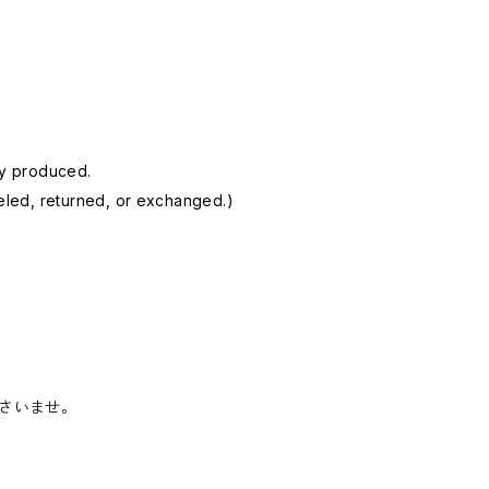
lly produced.
eled, returned, or exchanged.)
さいませ。