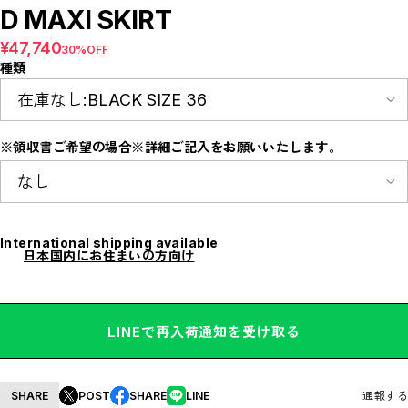
E
D MAXI SKIRT
F
I
¥47,740
30%OFF
M
N
種類
P
R
S
T
W
※領収書ご希望の場合※詳細ご記入をお願いいたします。
Y
【LADIES】ITEM LIST
OUTER / コート,ブルゾン,ジャケット
TOPS / カットソー,ブラウス,ニット
BOTTOMS / パンツ,スカート
DRESSES / ワンピース
International shipping available
BAG / バッグ
日本国内にお住まいの方向け
SHOES / スニーカー,ブーツ,サンダル
SOX,TIGHTS / ソックス,タイツ
HAT,CAP/ハット,キャップ
ACCESORY / ピアス,リング,ネックレス
BELT / ベルト
LINGERIE / ブラ,ショーツ
LINEで再入荷通知を受け取る
GOODS / スカーフ,フレグランス , 他...
HOME / 照明
【MEN'S】ITEM LIST
OUTER / コート,ブルゾン,ジャケット
SHARE
POST
SHARE
LINE
通報する
TOPS / トップス