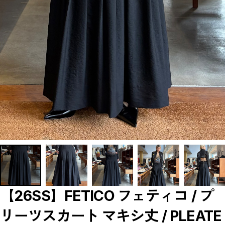
【LADIES】BRAND LIST
A
B
C
D
E
F
G
H
I
J
K
L
M
N
O
P
R
S
T
U
W
Y
【MEN'S】BRAND LIST
【26SS】FETICO フェティコ / プ
A
B
リーツスカート マキシ丈 / PLEATE
C
D