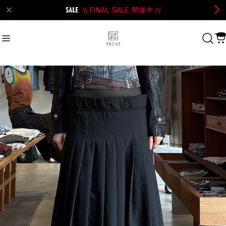
\\ FINAL SALE 開催中 //
on Bell
#Perks And Mini
#PRANK PROJECT
Recommend
おすすめキーワード
#SALE
#SAN SAN GEAR
#POOLDE
#Andersson Bell
#Perks And Mini
#PRANK PROJECT
Category
商品カテゴリ
SALE / セール
LADIES
MENS
New Arrival