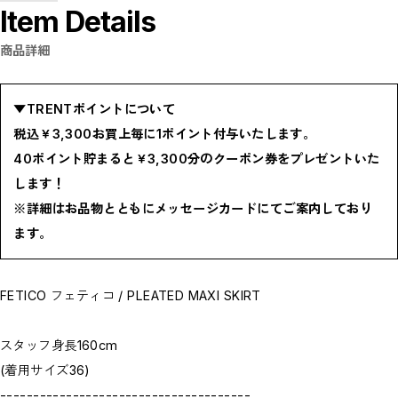
Item Details
BOTTOMS / ボトムス
SHOES / スニーカー,ブーツ,サンダル
HAT,CAP / ハット,キャップ
商品詳細
ACCESSORY / リング,ブレスレット
GOODS / ウォレット,バッグ,ベルト,ソックス
HOME / 照明
RESTOCK / 再入荷
▼TRENTポイントについて
お問い合わせ商品(フォームにてご連絡ください）
PRE-ORDER / 先行予約
税込￥3,300お買上毎に1ポイント付与いたします。
private
40ポイント貯まると￥3,300分のクーポン券をプレゼントいた
CLOSE
します！
※詳細はお品物とともにメッセージカードにてご案内しており
ます。
FETICO フェティコ / PLEATED MAXI SKIRT
スタッフ身長160cm
(着用サイズ36)
--------------------------------------