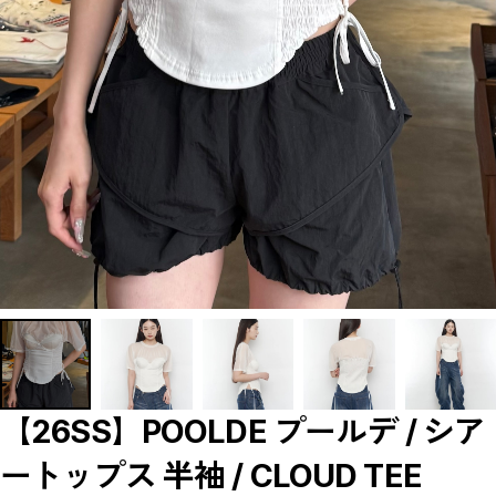
【LADIES】BRAND LIST
A
B
C
D
E
F
G
H
I
J
K
L
M
N
O
P
R
S
T
U
W
Y
【MEN'S】BRAND LIST
【26SS】POOLDE プールデ / シア
A
B
ートップス 半袖 / CLOUD TEE
C
D