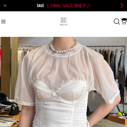
\\ FINAL SALE 開催中 //
on Bell
#Perks And Mini
#PRANK PROJECT
Recommend
おすすめキーワード
#SALE
#SAN SAN GEAR
#POOLDE
#Andersson Bell
#Perks And Mini
#PRANK PROJECT
Category
商品カテゴリ
SALE / セール
LADIES
MENS
New Arrival