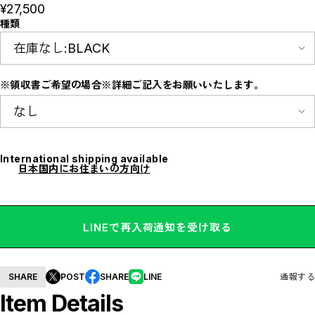
¥27,500
E
F
種類
I
M
N
P
R
S
※領収書ご希望の場合※詳細ご記入をお願いいたします。
T
W
Y
【LADIES】ITEM LIST
OUTER / コート,ブルゾン,ジャケット
TOPS / カットソー,ブラウス,ニット
International shipping available
BOTTOMS / パンツ,スカート
日本国内にお住まいの方向け
DRESSES / ワンピース
BAG / バッグ
SHOES / スニーカー,ブーツ,サンダル
SOX,TIGHTS / ソックス,タイツ
HAT,CAP/ハット,キャップ
LINEで再入荷通知を受け取る
ACCESORY / ピアス,リング,ネックレス
BELT / ベルト
LINGERIE / ブラ,ショーツ
GOODS / スカーフ,フレグランス , 他...
HOME / 照明
SHARE
POST
SHARE
LINE
通報する
【MEN'S】ITEM LIST
Item Details
OUTER / コート,ブルゾン,ジャケット
TOPS / トップス