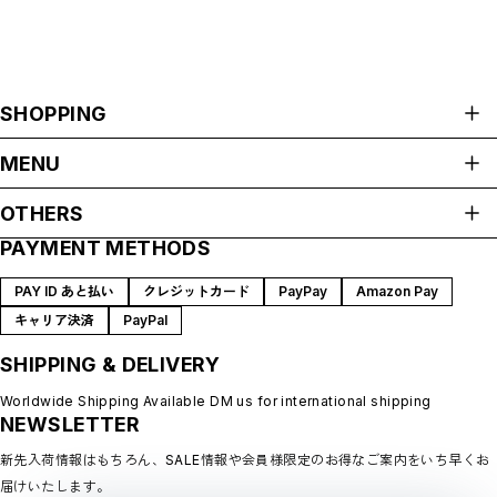
SHOPPING
ALL ITEMS
MENU
HOME
OTHERS
ABOUT
PAYMENT METHODS
プライバシーポリシー
SHOP GUIDE
特定商取引法に基づく表記
BLOG
PAY ID あと払い
クレジットカード
PayPay
Amazon Pay
会員規約
MEMBERSHIP
キャリア決済
PayPal
MYPAGE
SHIPPING & DELIVERY
LOGIN
CONTACT
Worldwide Shipping Available DM us for international shipping
NEWSLETTER
新先入荷情報はもちろん、SALE情報や会員様限定のお得なご案内をいち早くお
届けいたします。