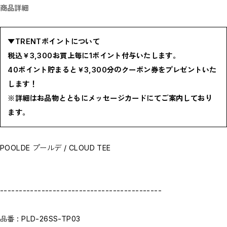
商品詳細
BOTTOMS / ボトムス
SHOES / スニーカー,ブーツ,サンダル
HAT,CAP / ハット,キャップ
ACCESSORY / リング,ブレスレット
GOODS / ウォレット,バッグ,ベルト,ソックス
▼TRENTポイントについて
HOME / 照明
RESTOCK / 再入荷
税込￥3,300お買上毎に1ポイント付与いたします。
お問い合わせ商品(フォームにてご連絡ください）
40ポイント貯まると￥3,300分のクーポン券をプレゼントいた
PRE-ORDER / 先行予約
private
します！
CLOSE
※詳細はお品物とともにメッセージカードにてご案内しており
ます。
POOLDE プールデ / CLOUD TEE
-------------------------------------------
品番 : PLD-26SS-TP03