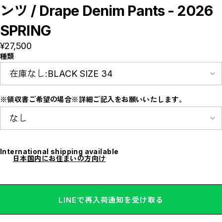
E
ンツ / Drape Denim Pants - 2026
F
I
SPRING
M
N
P
¥27,500
R
種類
S
T
W
Y
【LADIES】ITEM LIST
※領収書ご希望の場合※詳細ご記入をお願いいたします。
OUTER / コート,ブルゾン,ジャケット
TOPS / カットソー,ブラウス,ニット
BOTTOMS / パンツ,スカート
DRESSES / ワンピース
BAG / バッグ
SHOES / スニーカー,ブーツ,サンダル
SOX,TIGHTS / ソックス,タイツ
International shipping available
HAT,CAP/ハット,キャップ
日本国内にお住まいの方向け
ACCESORY / ピアス,リング,ネックレス
BELT / ベルト
LINGERIE / ブラ,ショーツ
GOODS / スカーフ,フレグランス , 他...
HOME / 照明
LINEで再入荷通知を受け取る
【MEN'S】ITEM LIST
OUTER / コート,ブルゾン,ジャケット
TOPS / トップス