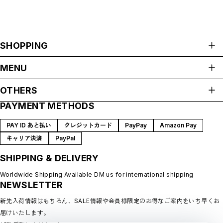
SHOPPING
ALL ITEMS
MENU
HOME
OTHERS
ABOUT
PAYMENT METHODS
プライバシーポリシー
SHOP GUIDE
特定商取引法に基づく表記
BLOG
PAY ID あと払い
クレジットカード
PayPay
Amazon Pay
会員規約
MEMBERSHIP
キャリア決済
PayPal
MYPAGE
SHIPPING & DELIVERY
LOGIN
CONTACT
Worldwide Shipping Available DM us for international shipping
NEWSLETTER
新先入荷情報はもちろん、SALE情報や会員様限定のお得なご案内をいち早くお
届けいたします。