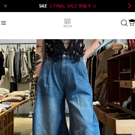
\\ FINAL SALE 開催中 //
on Bell
#Perks And Mini
#PRANK PROJECT
Recommend
おすすめキーワード
#SALE
#SAN SAN GEAR
#POOLDE
#Andersson Bell
#Perks And Mini
#PRANK PROJECT
Category
商品カテゴリ
SALE / セール
LADIES
MENS
New Arrival