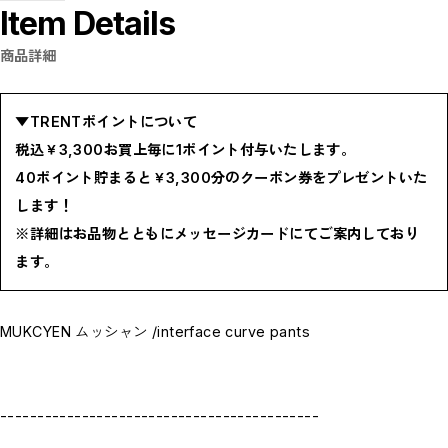
Item Details
BOTTOMS / ボトムス
SHOES / スニーカー,ブーツ,サンダル
HAT,CAP / ハット,キャップ
商品詳細
ACCESSORY / リング,ブレスレット
GOODS / ウォレット,バッグ,ベルト,ソックス
HOME / 照明
RESTOCK / 再入荷
▼TRENTポイントについて
お問い合わせ商品(フォームにてご連絡ください）
PRE-ORDER / 先行予約
税込￥3,300お買上毎に1ポイント付与いたします。
private
40ポイント貯まると￥3,300分のクーポン券をプレゼントいた
CLOSE
します！
※詳細はお品物とともにメッセージカードにてご案内しており
ます。
MUKCYEN ムッシャン /interface curve pants
-------------------------------------------