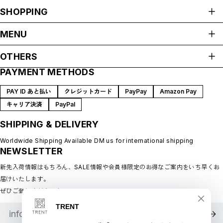
SHOPPING
ALL ITEMS
MENU
HOME
OTHERS
ABOUT
PAYMENT METHODS
プライバシーポリシー
SHOP GUIDE
特定商取引法に基づく表記
BLOG
PAY ID あと払い
クレジットカード
PayPay
Amazon Pay
会員規約
MEMBERSHIP
キャリア決済
PayPal
MYPAGE
SHIPPING & DELIVERY
LOGIN
CONTACT
Worldwide Shipping Available DM us for international shipping
NEWSLETTER
新先入荷情報はもちろん、SALE情報や会員様限定のお得なご案内をいち早くお
届けいたします。
ぜひご登録ください♪