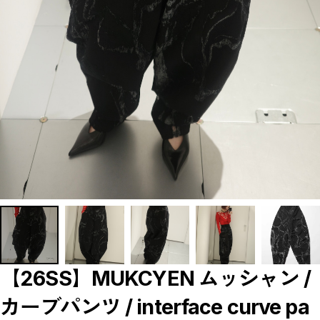
【LADIES】BRAND LIST
A
B
C
D
E
F
G
H
I
J
K
L
M
N
O
P
R
S
T
U
W
Y
【MEN'S】BRAND LIST
【26SS】MUKCYEN ムッシャン /
A
B
カーブパンツ / interface curve pa
C
D