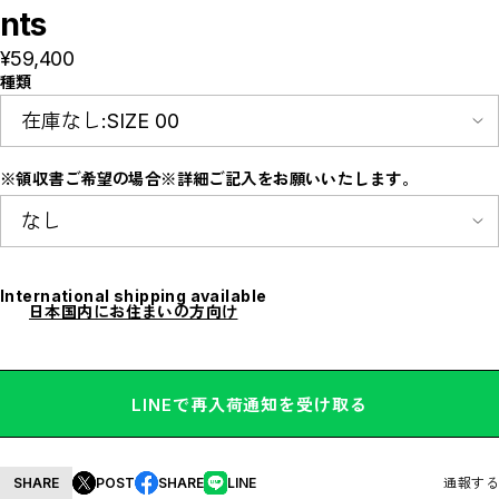
E
nts
F
I
¥59,400
M
N
種類
P
R
S
T
W
※領収書ご希望の場合※詳細ご記入をお願いいたします。
Y
【LADIES】ITEM LIST
OUTER / コート,ブルゾン,ジャケット
TOPS / カットソー,ブラウス,ニット
BOTTOMS / パンツ,スカート
DRESSES / ワンピース
International shipping available
BAG / バッグ
日本国内にお住まいの方向け
SHOES / スニーカー,ブーツ,サンダル
SOX,TIGHTS / ソックス,タイツ
HAT,CAP/ハット,キャップ
ACCESORY / ピアス,リング,ネックレス
BELT / ベルト
LINGERIE / ブラ,ショーツ
LINEで再入荷通知を受け取る
GOODS / スカーフ,フレグランス , 他...
HOME / 照明
【MEN'S】ITEM LIST
OUTER / コート,ブルゾン,ジャケット
SHARE
POST
SHARE
LINE
通報する
TOPS / トップス