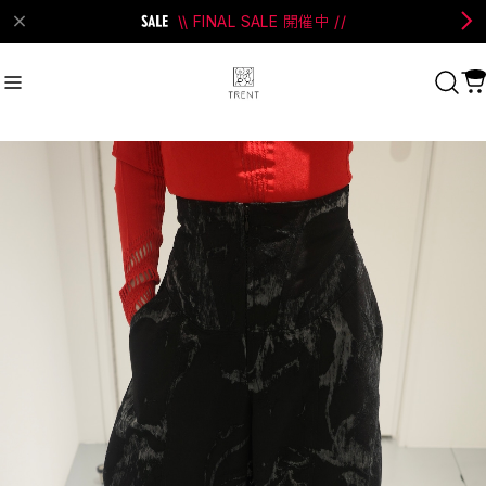
\\ FINAL SALE 開催中 //
on Bell
#Perks And Mini
#PRANK PROJECT
Recommend
おすすめキーワード
#SALE
#SAN SAN GEAR
#POOLDE
#Andersson Bell
#Perks And Mini
#PRANK PROJECT
Category
商品カテゴリ
SALE / セール
LADIES
MENS
New Arrival