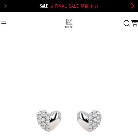
\\ FINAL SALE 開催中 //
on Bell
#Perks And Mini
#PRANK PROJECT
Recommend
おすすめキーワード
#SALE
#SAN SAN GEAR
#POOLDE
#Andersson Bell
#Perks And Mini
#PRANK PROJECT
Category
商品カテゴリ
SALE / セール
LADIES
MENS
New Arrival