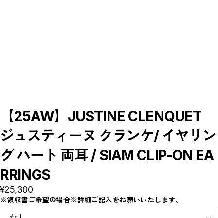
【LADIES】BRAND LIST
A
B
C
D
E
F
G
H
I
J
K
L
M
【25AW】JUSTINE CLENQUET
N
O
P
ジュスティーヌ クランケ/ イヤリン
R
S
T
グ ハート 両耳 / SIAM CLIP-ON EA
U
W
RRINGS
Y
【MEN'S】BRAND LIST
¥25,300
A
※領収書ご希望の場合※詳細ご記入をお願いいたします。
B
C
D