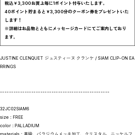
税込￥3,300お買上毎に1ポイント付与いたします。
BOTTOMS / ボトムス
SHOES / スニーカー,ブーツ,サンダル
40ポイント貯まると￥3,300分のクーポン券をプレゼントいた
HAT,CAP / ハット,キャップ
ACCESSORY / リング,ブレスレット
します！
GOODS / ウォレット,バッグ,ベルト,ソックス
HOME / 照明
※詳細はお品物とともにメッセージカードにてご案内しており
RESTOCK / 再入荷
ます。
お問い合わせ商品(フォームにてご連絡ください）
PRE-ORDER / 先行予約
private
CLOSE
JUSTINE CLENQUET ジュスティーヌ クランケ / SIAM CLIP-ON EA
RRINGS
-------------------------------------------------
32JC02SIAM6
size : FREE
color : PALLADIUM
materials : 真鍮、パラジウムメッキ加工、クリスタル、ニッケルフ