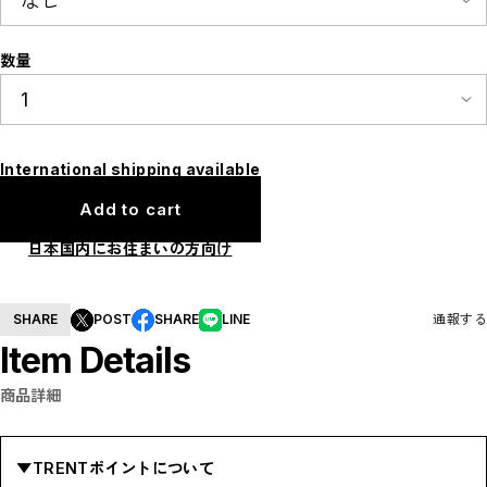
E
F
I
数量
M
N
P
R
S
T
W
International shipping available
Y
【LADIES】ITEM LIST
Add to cart
OUTER / コート,ブルゾン,ジャケット
TOPS / カットソー,ブラウス,ニット
日本国内にお住まいの方向け
BOTTOMS / パンツ,スカート
DRESSES / ワンピース
BAG / バッグ
SHOES / スニーカー,ブーツ,サンダル
SHARE
POST
SHARE
LINE
通報する
SOX,TIGHTS / ソックス,タイツ
HAT,CAP/ハット,キャップ
Item Details
ACCESORY / ピアス,リング,ネックレス
BELT / ベルト
LINGERIE / ブラ,ショーツ
商品詳細
GOODS / スカーフ,フレグランス , 他...
HOME / 照明
【MEN'S】ITEM LIST
▼TRENTポイントについて
OUTER / コート,ブルゾン,ジャケット
TOPS / トップス