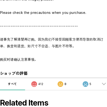
Please check the precautions when you purchase.
--------------------------------------------
请事先了解清楚再订购，因为我们不接受因顾客方便而导致的取消订
单、换货和退货，如尺寸不合适、与图片不符等。
购买时请确认注意事项。
ショップの評価
すべて
412
8
5
Related Items