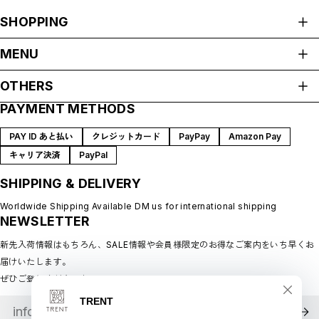
SHOPPING
ALL ITEMS
MENU
HOME
OTHERS
ABOUT
PAYMENT METHODS
プライバシーポリシー
SHOP GUIDE
特定商取引法に基づく表記
BLOG
PAY ID あと払い
クレジットカード
PayPay
Amazon Pay
会員規約
MEMBERSHIP
キャリア決済
PayPal
MYPAGE
SHIPPING & DELIVERY
LOGIN
CONTACT
Worldwide Shipping Available DM us for international shipping
NEWSLETTER
新先入荷情報はもちろん、SALE情報や会員様限定のお得なご案内をいち早くお
届けいたします。
ぜひご登録ください♪