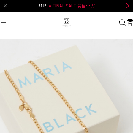
\\ FINAL SALE 開催中 //
on Bell
#Perks And Mini
#PRANK PROJECT
Recommend
おすすめキーワード
#SALE
#SAN SAN GEAR
#POOLDE
#Andersson Bell
#Perks And Mini
#PRANK PROJECT
Category
商品カテゴリ
SALE / セール
LADIES
MENS
New Arrival