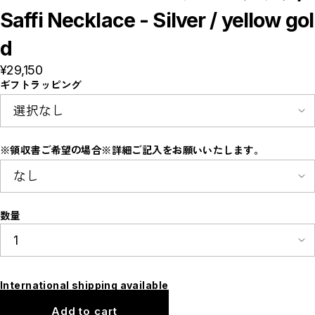
E
Saffi Necklace - Silver / yellow gol
F
I
M
d
N
P
¥29,150
R
S
ギフトラッピング
T
W
Y
【LADIES】ITEM LIST
OUTER / コート,ブルゾン,ジャケット
※領収書ご希望の場合※詳細ご記入をお願いいたします。
TOPS / カットソー,ブラウス,ニット
BOTTOMS / パンツ,スカート
DRESSES / ワンピース
BAG / バッグ
SHOES / スニーカー,ブーツ,サンダル
SOX,TIGHTS / ソックス,タイツ
数量
HAT,CAP/ハット,キャップ
ACCESORY / ピアス,リング,ネックレス
BELT / ベルト
LINGERIE / ブラ,ショーツ
GOODS / スカーフ,フレグランス , 他...
HOME / 照明
【MEN'S】ITEM LIST
International shipping available
OUTER / コート,ブルゾン,ジャケット
Add to cart
TOPS / トップス