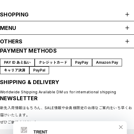
SHOPPING
ALL ITEMS
MENU
HOME
OTHERS
ABOUT
PAYMENT METHODS
プライバシーポリシー
SHOP GUIDE
特定商取引法に基づく表記
BLOG
PAY ID あと払い
クレジットカード
PayPay
Amazon Pay
会員規約
MEMBERSHIP
キャリア決済
PayPal
MYPAGE
SHIPPING & DELIVERY
LOGIN
CONTACT
Worldwide Shipping Available DM us for international shipping
NEWSLETTER
新先入荷情報はもちろん、SALE情報や会員様限定のお得なご案内をいち早くお
届けいたします。
ぜひご登録ください♪