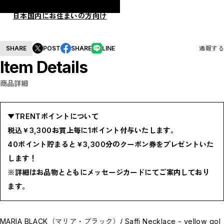
BOTTOMS / ボトムス
SHOES / スニーカー,ブーツ,サンダル
日本国内にお住まいの方向け
HAT,CAP / ハット,キャップ
ACCESSORY / リング,ブレスレット
GOODS / ウォレット,バッグ,ベルト,ソックス
HOME / 照明
SHARE
POST
SHARE
LINE
通報する
RESTOCK / 再入荷
Item Details
お問い合わせ商品(フォームにてご連絡ください）
PRE-ORDER / 先行予約
private
商品詳細
CLOSE
▼TRENTポイントについて
税込￥3,300お買上毎に1ポイント付与いたします。
40ポイント貯まると￥3,300分のクーポン券をプレゼントいた
します！
※詳細はお品物とともにメッセージカードにてご案内しており
ます。
MARIA BLACK（マリア・ブラック）/ Saffi Necklace - yellow gol