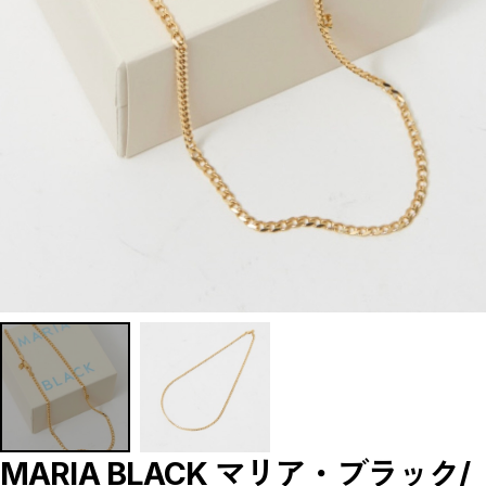
【LADIES】BRAND LIST
A
B
C
D
E
F
G
H
I
J
K
L
M
N
O
P
R
S
T
U
W
Y
【MEN'S】BRAND LIST
A
B
MARIA BLACK マリア・ブラック/
C
D