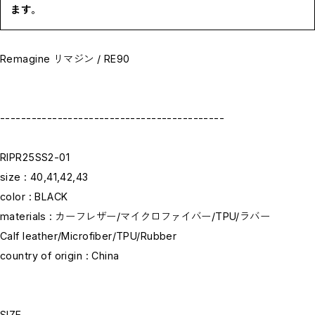
ます。
BOTTOMS / ボトムス
SHOES / スニーカー,ブーツ,サンダル
HAT,CAP / ハット,キャップ
ACCESSORY / リング,ブレスレット
GOODS / ウォレット,バッグ,ベルト,ソックス
Remagine リマジン / RE90
HOME / 照明
RESTOCK / 再入荷
お問い合わせ商品(フォームにてご連絡ください）
PRE-ORDER / 先行予約
private
-------------------------------------------
CLOSE
RIPR25SS2-01
size : 40,41,42,43
color : BLACK
materials : カーフレザー/マイクロファイバー/TPU/ラバー
Calf leather/Microfiber/TPU/Rubber
country of origin : China
SIZE