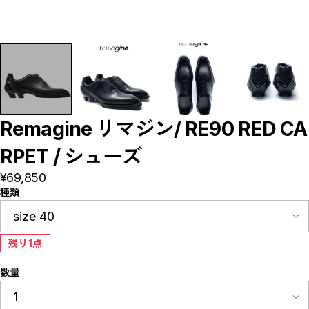
【LADIES】BRAND LIST
A
B
C
D
E
F
G
H
I
J
Remagine リマジン/ RE90 RED CA
K
L
RPET / シューズ
M
N
O
¥69,850
P
種類
R
S
T
U
W
残り1点
Y
【MEN'S】BRAND LIST
数量
A
B
C
D