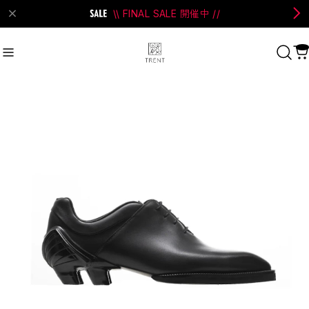
\\ FINAL SALE 開催中 //
on Bell
#Perks And Mini
#PRANK PROJECT
Recommend
おすすめキーワード
#SALE
#SAN SAN GEAR
#POOLDE
#Andersson Bell
#Perks And Mini
#PRANK PROJECT
Category
商品カテゴリ
SALE / セール
LADIES
MENS
New Arrival