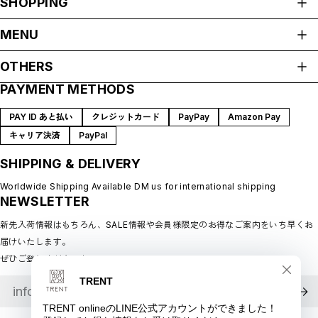
SHOPPING
ALL ITEMS
MENU
HOME
OTHERS
ABOUT
PAYMENT METHODS
プライバシーポリシー
SHOP GUIDE
特定商取引法に基づく表記
BLOG
PAY ID あと払い
クレジットカード
PayPay
Amazon Pay
会員規約
MEMBERSHIP
キャリア決済
PayPal
MYPAGE
SHIPPING & DELIVERY
LOGIN
CONTACT
Worldwide Shipping Available DM us for international shipping
NEWSLETTER
新先入荷情報はもちろん、SALE情報や会員様限定のお得なご案内をいち早くお
届けいたします。
ぜひご登録ください♪