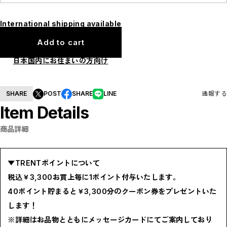
E
F
I
International shipping available
M
N
Add to cart
P
R
S
日本国内にお住まいの方向け
T
W
Y
【LADIES】ITEM LIST
SHARE
POST
SHARE
LINE
通報する
OUTER / コート,ブルゾン,ジャケット
Item Details
TOPS / カットソー,ブラウス,ニット
BOTTOMS / パンツ,スカート
DRESSES / ワンピース
商品詳細
BAG / バッグ
SHOES / スニーカー,ブーツ,サンダル
SOX,TIGHTS / ソックス,タイツ
HAT,CAP/ハット,キャップ
▼TRENTポイントについて
ACCESORY / ピアス,リング,ネックレス
BELT / ベルト
税込￥3,300お買上毎に1ポイント付与いたします。
LINGERIE / ブラ,ショーツ
GOODS / スカーフ,フレグランス , 他...
40ポイント貯まると￥3,300分のクーポン券をプレゼントいた
HOME / 照明
します！
【MEN'S】ITEM LIST
OUTER / コート,ブルゾン,ジャケット
※詳細はお品物とともにメッセージカードにてご案内しており
TOPS / トップス