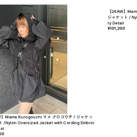
【26AW】Mame
ジャケット / Nylon
ry Detail
¥101,200
】Mame Kurogouchi マメ クロゴウチ / ジャケッ
/Nylon Oversized Jacket with Cording Embroi
st
00