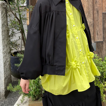
C
D
E
F
G
H
I
J
K
L
M
N
O
P
R
S
T
U
W
Y
【MEN'S】BRAND LIST
A
B
C
D
E
F
I
M
N