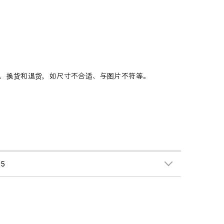
、换货和退货，如尺寸不合适、与图片不符等。
5