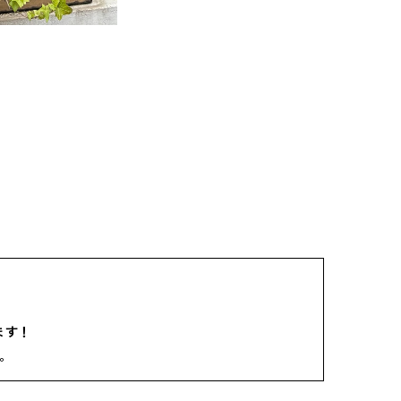
ます！
。