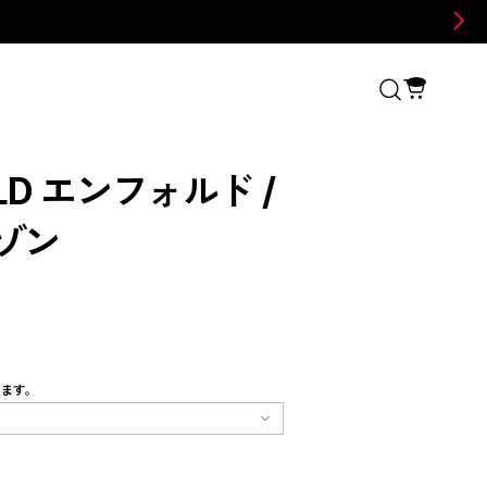
LD エンフォルド /
ルゾン
します。