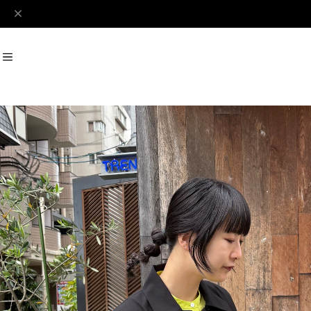
#Perks And Mini
#PRANK PROJECT
Recommend
おすすめキーワード
#SALE
#SAN SAN GEAR
#POOLDE
#Andersson Bell
#Perks And M
Category
商品カテゴリ
SALE / セール
LADIES
MENS
New Arrival
【LADIES】BRAND LIST
A
B