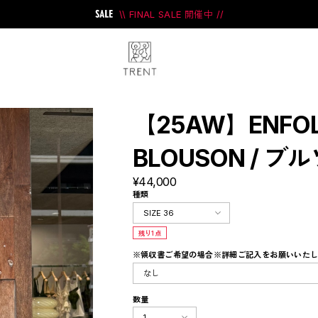
\\ FINAL SALE 開催中 //
【25AW】ENFO
BLOUSON / ブ
¥44,000
ini
#PRANK PROJECT
種類
残り1点
※領収書ご希望の場合※詳細ご記入をお願いいた
数量