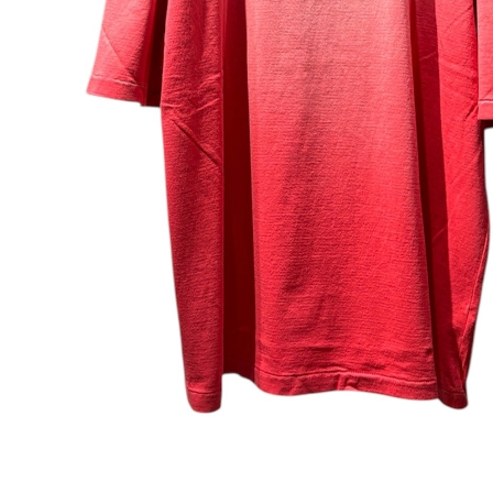
C
D
E
F
G
H
I
J
K
L
M
N
O
P
R
S
T
U
W
Y
【MEN'S】BRAND LIST
A
B
C
D
E
F
I
M
N