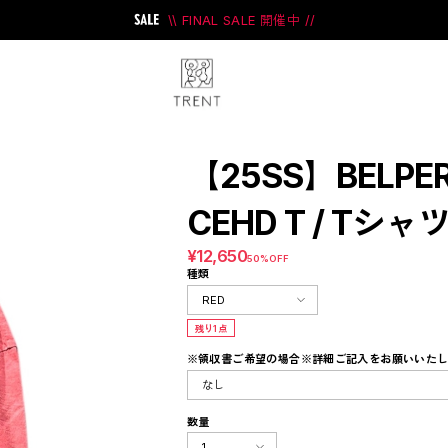
\\ FINAL SALE 開催中 //
【25SS】BELPER
CEHD T / Tシャ
¥12,650
ini
#PRANK PROJECT
50%OFF
種類
残り1点
※領収書ご希望の場合※詳細ご記入をお願いいた
数量