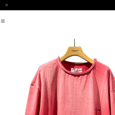
#Perks And Mini
#PRANK PROJECT
Recommend
おすすめキーワード
#SALE
#SAN SAN GEAR
#POOLDE
#Andersson Bell
#Perks And M
Category
商品カテゴリ
SALE / セール
LADIES
MENS
New Arrival
【LADIES】BRAND LIST
A
B