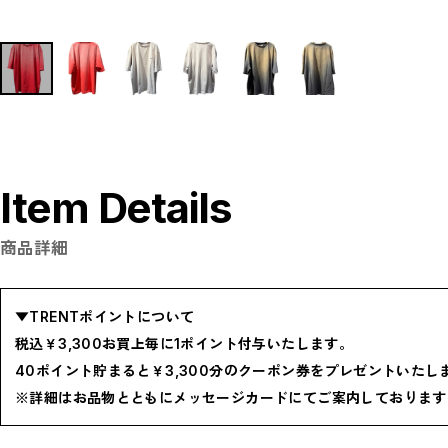
P
R
S
T
W
Y
【LADIES】ITEM LIST
OUTER / コート,ブルゾン,ジャケット
TOPS / カットソー,ブラウス,ニット
BOTTOMS / パンツ,スカート
DRESSES / ワンピース
BAG / バッグ
SHOES / スニーカー,ブーツ,サンダル
Item Details
SOX,TIGHTS / ソックス,タイツ
HAT,CAP/ハット,キャップ
ACCESORY / ピアス,リング,ネックレス
BELT / ベルト
商品詳細
LINGERIE / ブラ,ショーツ
GOODS / スカーフ,フレグランス , 他...
HOME / 照明
【MEN'S】ITEM LIST
▼TRENTポイントについて
OUTER / コート,ブルゾン,ジャケット
TOPS / トップス
税込￥3,300お買上毎に1ポイント付与いたします。
BOTTOMS / ボトムス
SHOES / スニーカー,ブーツ,サンダル
40ポイント貯まると￥3,300分のクーポン券をプレゼントいたし
HAT,CAP / ハット,キャップ
ACCESSORY / リング,ブレスレット
※詳細はお品物とともにメッセージカードにてご案内しております
GOODS / ウォレット,バッグ,ベルト,ソックス
HOME / 照明
RESTOCK / 再入荷