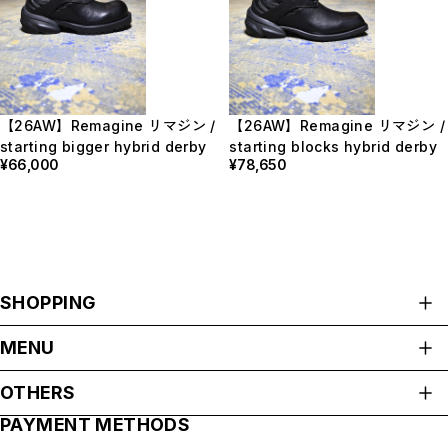
【26AW】Remagine リマジン /
【26AW】Remagine リマジン /
starting bigger hybrid derby
starting blocks hybrid derby
¥66,000
¥78,650
SHOPPING
ALL ITEMS
MENU
HOME
OTHERS
ABOUT
PAYMENT METHODS
プライバシーポリシー
SHOP GUIDE