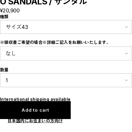
O SANDALS / サンダル
E
F
¥20,900
I
種類
M
N
P
R
S
T
※領収書ご希望の場合※詳細ご記入をお願いいたします。
W
Y
【LADIES】ITEM LIST
OUTER / コート,ブルゾン,ジャケット
TOPS / カットソー,ブラウス,ニット
数量
BOTTOMS / パンツ,スカート
DRESSES / ワンピース
BAG / バッグ
SHOES / スニーカー,ブーツ,サンダル
SOX,TIGHTS / ソックス,タイツ
HAT,CAP/ハット,キャップ
ACCESORY / ピアス,リング,ネックレス
International shipping available
BELT / ベルト
LINGERIE / ブラ,ショーツ
Add to cart
GOODS / スカーフ,フレグランス , 他...
HOME / 照明
【MEN'S】ITEM LIST
日本国内にお住まいの方向け
OUTER / コート,ブルゾン,ジャケット
TOPS / トップス