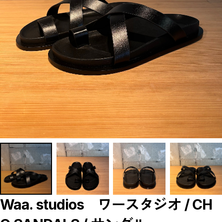
【LADIES】BRAND LIST
A
B
C
D
E
F
G
H
I
J
K
L
M
N
O
P
R
S
T
U
W
Y
【MEN'S】BRAND LIST
A
Waa. studios ワースタジオ / CH
B
C
D