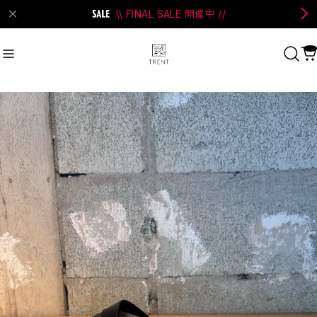
\\ FINAL SALE 開催中 //
on Bell
#Perks And Mini
#PRANK PROJECT
Recommend
おすすめキーワード
#SALE
#SAN SAN GEAR
#POOLDE
#Andersson Bell
#Perks And Mini
#PRANK PROJECT
Category
商品カテゴリ
SALE / セール
LADIES
MENS
New Arrival