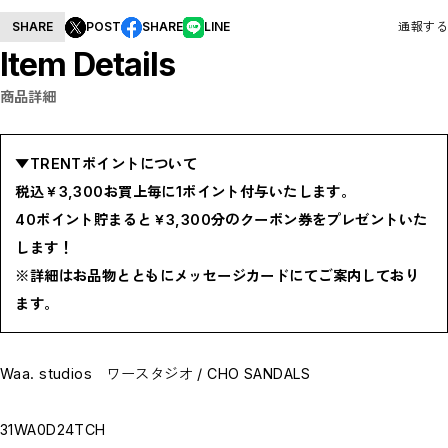
BOTTOMS / ボトムス
SHARE
POST
SHARE
LINE
通報する
SHOES / スニーカー,ブーツ,サンダル
HAT,CAP / ハット,キャップ
Item Details
ACCESSORY / リング,ブレスレット
GOODS / ウォレット,バッグ,ベルト,ソックス
HOME / 照明
商品詳細
RESTOCK / 再入荷
お問い合わせ商品(フォームにてご連絡ください）
PRE-ORDER / 先行予約
private
▼TRENTポイントについて
CLOSE
税込￥3,300お買上毎に1ポイント付与いたします。
40ポイント貯まると￥3,300分のクーポン券をプレゼントいた
します！
※詳細はお品物とともにメッセージカードにてご案内しており
ます。
Waa. studios ワースタジオ / CHO SANDALS
31WA0D24TCH