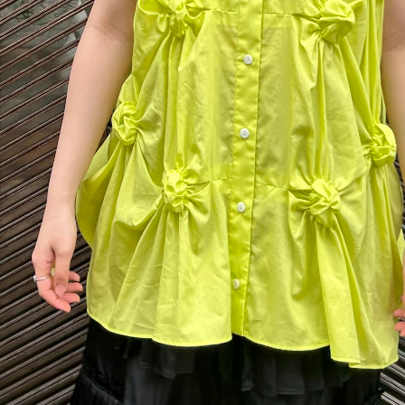
C
D
E
F
G
H
I
J
K
L
M
N
O
P
R
S
T
U
W
Y
【MEN'S】BRAND LIST
A
B
C
D
E
F
I
M
N