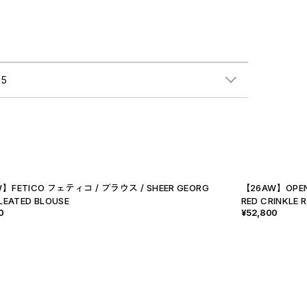
5
】FETICO フェティコ / ブラウス / SHEER GEORG
【26AW】OPEN
LEATED BLOUSE
RED CRINKLE R
0
¥52,800