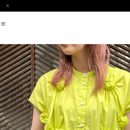
#Perks And Mini
#PRANK PROJECT
Recommend
おすすめキーワード
#SALE
#SAN SAN GEAR
#POOLDE
#Andersson Bell
#Perks And M
Category
商品カテゴリ
SALE / セール
LADIES
MENS
New Arrival
【LADIES】BRAND LIST
A
B