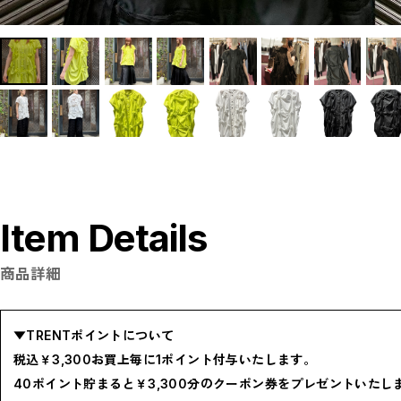
P
R
S
T
W
Y
【LADIES】ITEM LIST
OUTER / コート,ブルゾン,ジャケット
TOPS / カットソー,ブラウス,ニット
BOTTOMS / パンツ,スカート
DRESSES / ワンピース
BAG / バッグ
SHOES / スニーカー,ブーツ,サンダル
SOX,TIGHTS / ソックス,タイツ
HAT,CAP/ハット,キャップ
ACCESORY / ピアス,リング,ネックレス
BELT / ベルト
Item Details
LINGERIE / ブラ,ショーツ
GOODS / スカーフ,フレグランス , 他...
HOME / 照明
【MEN'S】ITEM LIST
商品詳細
OUTER / コート,ブルゾン,ジャケット
TOPS / トップス
BOTTOMS / ボトムス
SHOES / スニーカー,ブーツ,サンダル
▼TRENTポイントについて
HAT,CAP / ハット,キャップ
ACCESSORY / リング,ブレスレット
税込￥3,300お買上毎に1ポイント付与いたします。
GOODS / ウォレット,バッグ,ベルト,ソックス
HOME / 照明
40ポイント貯まると￥3,300分のクーポン券をプレゼントいたし
RESTOCK / 再入荷