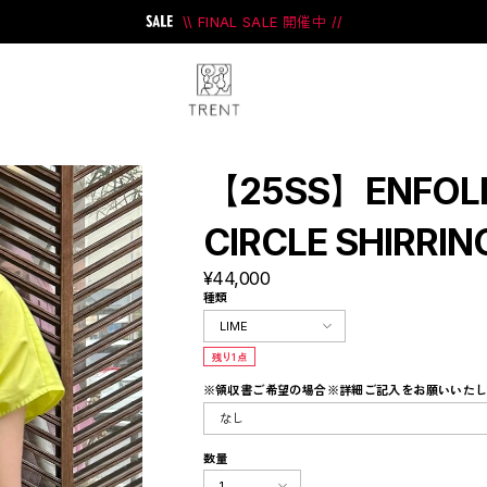
\\ FINAL SALE 開催中 //
【25SS】ENFO
CIRCLE SHIRRIN
¥44,000
ini
#PRANK PROJECT
種類
残り1点
※領収書ご希望の場合※詳細ご記入をお願いいた
数量