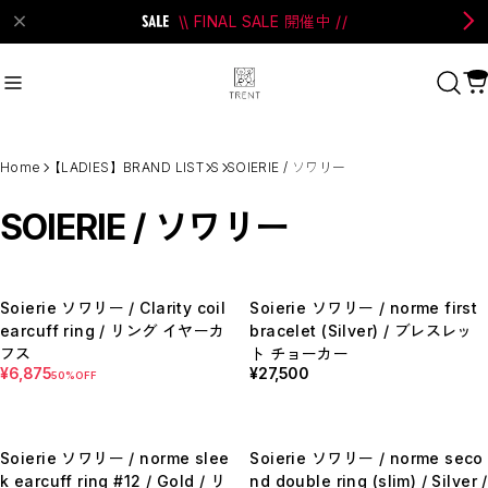
\\ FINAL SALE 開催中 //
on Bell
#Perks And Mini
#PRANK PROJECT
Home
【LADIES】BRAND LIST
S
SOIERIE / ソワリー
Recommend
おすすめキーワード
SOIERIE / ソワリー
#SALE
#SAN SAN GEAR
#POOLDE
#Andersson Bell
#Perks And Mini
Soierie ソワリー / Clarity coil
Soierie ソワリー / norme first
#PRANK PROJECT
earcuff ring / リング イヤーカ
bracelet (Silver) / ブレスレッ
フス
ト チョーカー
Category
¥6,875
¥27,500
商品カテゴリ
50%OFF
SALE / セール
LADIES
MENS
Soierie ソワリー / norme slee
Soierie ソワリー / norme seco
New Arrival
k earcuff ring #12 / Gold / リ
nd double ring (slim) / Silver /