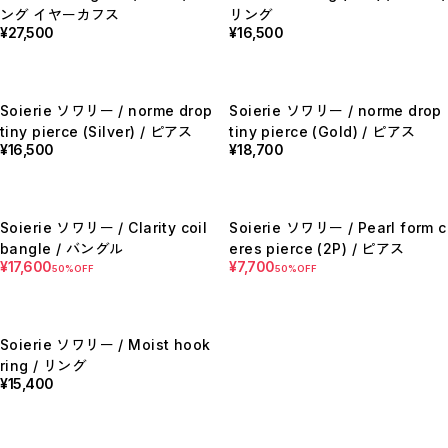
【LADIES】BRAND LIST
ング イヤーカフス
リング
¥27,500
¥16,500
A
B
C
D
E
F
Soierie ソワリー / norme drop
Soierie ソワリー / norme drop
G
tiny pierce (Silver) / ピアス
tiny pierce (Gold) / ピアス
H
¥16,500
¥18,700
I
J
K
L
M
Soierie ソワリー / Clarity coil
Soierie ソワリー / Pearl form c
N
O
bangle / バングル
eres pierce (2P) / ピアス
P
¥17,600
¥7,700
50%OFF
50%OFF
R
S
T
U
W
Soierie ソワリー / Moist hook
Y
ring / リング
【MEN'S】BRAND LIST
¥15,400
A
B
C
D