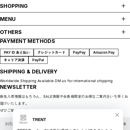
E
SHOPPING
F
I
ALL ITEMS
M
MENU
N
P
HOME
R
OTHERS
S
ABOUT
T
PAYMENT METHODS
プライバシーポリシー
W
SHOP GUIDE
Y
特定商取引法に基づく表記
BLOG
【LADIES】ITEM LIST
PAY ID あと払い
クレジットカード
PayPay
Amazon Pay
会員規約
MEMBERSHIP
OUTER / コート,ブルゾン,ジャケット
キャリア決済
PayPal
TOPS / カットソー,ブラウス,ニット
MYPAGE
BOTTOMS / パンツ,スカート
SHIPPING & DELIVERY
LOGIN
DRESSES / ワンピース
CONTACT
BAG / バッグ
Worldwide Shipping Available DM us for international shipping
SHOES / スニーカー,ブーツ,サンダル
NEWSLETTER
SOX,TIGHTS / ソックス,タイツ
HAT,CAP/ハット,キャップ
ACCESORY / ピアス,リング,ネックレス
新先入荷情報はもちろん、SALE情報や会員様限定のお得なご案内をいち早くお
BELT / ベルト
届けいたします。
LINGERIE / ブラ,ショーツ
GOODS / スカーフ,フレグランス , 他...
ぜひご登録ください♪
HOME / 照明
【MEN'S】ITEM LIST
OUTER / コート,ブルゾン,ジャケット
TOPS / トップス